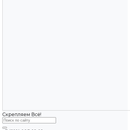
Скрепляем Всё!