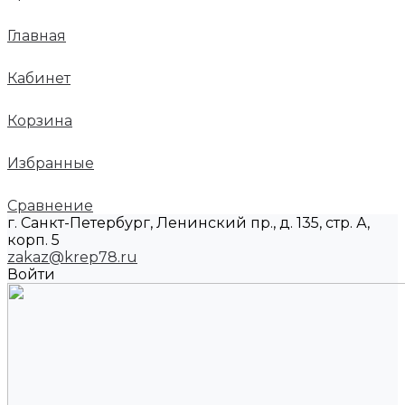
Главная
Кабинет
Корзина
Избранные
Сравнение
г. Санкт-Петербург, Ленинский пр., д. 135, стр. А,
корп. 5
zakaz@krep78.ru
Войти