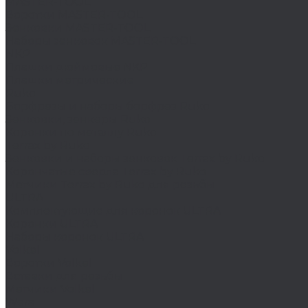
MASTER-TOOL
Воротки MASTER-TOOL
Зенковки MASTER-TOOL
Наборы зенковок MASTER-TOOL
NKP
Плашки дюймовые NKP
Плашки метрические
Ruko
Борфрезы и наборы борфрез Ruko
Зенковки, зенкеры Ruko
Коронки по металлу Ruko
Terrax by Ruko
Зенковки и наборы зенковок Terrax by Ruko
Корончатые сверла Terrax by Ruko
Метчики Terrax by Ruko для резьбы
ULTRA
Комплектующие для коронок ULTRA
Коронки ULTRA
Наборы коронок ULTRA
Volkel
Воротки Volkel
Вставки для резьбы
Метчики Volkel
Wera