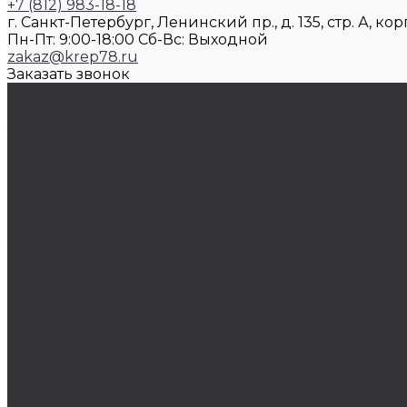
+7 (812) 983-18-18
г. Санкт-Петербург, Ленинский пр., д. 135, стр. А, корп
Пн-Пт: 9:00-18:00 Cб-Вс: Выходной
zakaz@krep78.ru
Заказать звонок
Каталог товаров
Крепеж
Анкера
Болты
Бронзовый крепеж
Оснастка
Биты, головки, переходники
Борфрезы
Диски, круги отрезные, чашки
Такелаж
Блоки такелажные
Вертлюги
Другой такелаж
Колёса и колëсные опоры
Колеса
Инструмент для нарезания резьбы
Резьбонарезной инструмент
Химический крепеж
Герметики