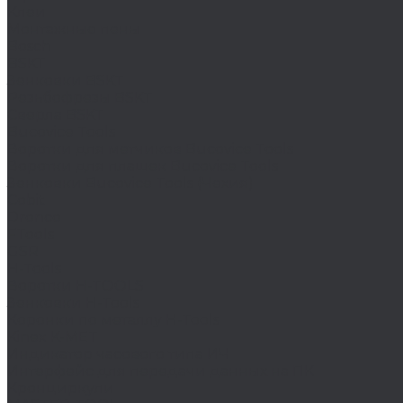
Клеи
Монтажные пены
Bosch
BSKT
Зенковки BSKT
Резьбофрезы BSKT
Сверла BSKT
Bucovice Tools
Воротки для метчиков Bucovice Tools
Воротки для плашек Bucovice Tools
Зенковки Bucovice Tools (Чехия)
Cobit
Dronco
FTools
GSR
H-Tools
Воротки H-TOOLS
Зенковки H-Tools
Коронки по металлу H-Tools
Kinex K-MET
Индикатор часового типа ИЧ
Интерфейс для передачи данных на ПК
Кронциркули