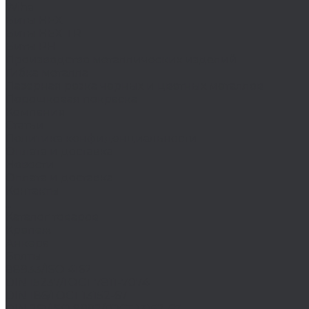
Wiha
Биты HEX
Биты HEX TR
Биты PH
Производство металлических изделий
Гибка металла
Лазерная резка черных и цветных металлов
Порошковая покраска
Компания
Статьи
Политика конфиденциальности
Оплата и доставка
Новости
Оплата и доставка
Контакты
...
Каталог товаров
Крепеж
Анкера
Болты
88933/ISO 4162
DIN 15237/ГОСТ 7811-7074
DIN 186/ГОСТ 13152-67
DIN 261/ISO 8992/ГОСТ 13152-67