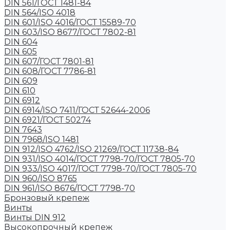
DIN 561/ГОСТ 1481-84
DIN 564/ISO 4018
DIN 601/ISO 4016/ГОСТ 15589-70
DIN 603/ISO 8677/ГОСТ 7802-81
DIN 604
DIN 605
DIN 607/ГОСТ 7801-81
DIN 608/ГОСТ 7786-81
DIN 609
DIN 610
DIN 6912
DIN 6914/ISO 7411/ГОСТ 52644-2006
DIN 6921/ГОСТ 50274
DIN 7643
DIN 7968/ISO 1481
DIN 912/ISO 4762/ISO 21269/ГОСТ 11738-84
DIN 931/ISO 4014/ГОСТ 7798-70/ГОСТ 7805-70
DIN 933/ISO 4017/ГОСТ 7798-70/ГОСТ 7805-70
DIN 960/ISO 8765
DIN 961/ISO 8676/ГОСТ 7798-70
Бронзовый крепеж
Винты
Винты DIN 912
Высокопрочный крепеж