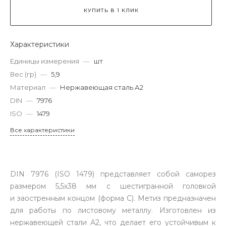
КУПИТЬ В 1 КЛИК
Характеристики
Единицы измерения
—
шт
Вес (гр)
—
5,9
Материал
—
Нержавеющая сталь А2
DIN
—
7976
ISO
—
1479
Все характеристики
DIN 7976 (ISO 1479) представляет собой саморез
размером 5,5х38 мм с шестигранной головкой
и заостренным концом (форма C). Метиз предназначен
для работы по листовому металлу. Изготовлен из
нержавеющей стали А2, что делает его устойчивым к