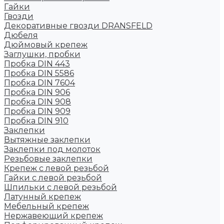
Гайки
Гвозди
Декоративные гвозди DRANSFELD
Дюбеля
Дюймовый крепеж
Заглушки, пробки
Пробка DIN 443
Пробка DIN 5586
Пробка DIN 7604
Пробка DIN 906
Пробка DIN 908
Пробка DIN 909
Пробка DIN 910
Заклепки
Вытяжные заклепки
Заклепки под молоток
Резьбовые заклепки
Крепеж с левой резьбой
Гайки с левой резьбой
Шпильки с левой резьбой
Латунный крепеж
Мебельный крепеж
Нержавеющий крепеж