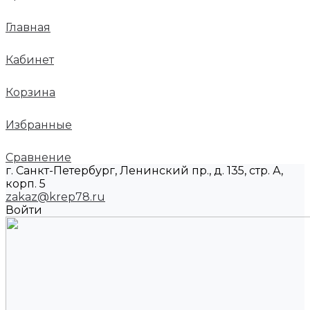
Главная
Кабинет
Корзина
Избранные
Сравнение
г. Санкт-Петербург, Ленинский пр., д. 135, стр. А,
корп. 5
zakaz@krep78.ru
Войти