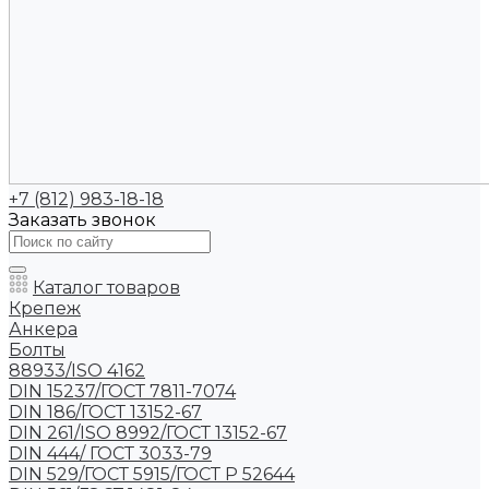
+7 (812) 983-18-18
Заказать звонок
Каталог товаров
Крепеж
Анкера
Болты
88933/ISO 4162
DIN 15237/ГОСТ 7811-7074
DIN 186/ГОСТ 13152-67
DIN 261/ISO 8992/ГОСТ 13152-67
DIN 444/ ГОСТ 3033-79
DIN 529/ГОСТ 5915/ГОСТ Р 52644