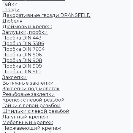
Гайки
Гвозди
Декоративные гвозди DRANSFELD
Дюбеля
Дюймовый крепеж
Заглушки, пробки
Пробка DIN 443
Пробка DIN 5586
Пробка DIN 7604
Пробка DIN 906
Пробка DIN 908
Пробка DIN 909
Пробка DIN 910
Заклепки
Вытяжные заклепки
Заклепки под молоток
Резьбовые заклепки
Крепеж с левой резьбой
Гайки с левой резьбой
Шпильки с левой резьбой
Латунный крепеж
Мебельный крепеж
Нержавеющий крепеж