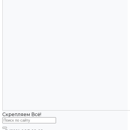
Скрепляем Всё!