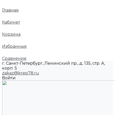
Главная
Кабинет
Корзина
Избранные
Сравнение
г. Санкт-Петербург, Ленинский пр., д. 135, стр. А,
корп. 5
zakaz@krep78.ru
Войти