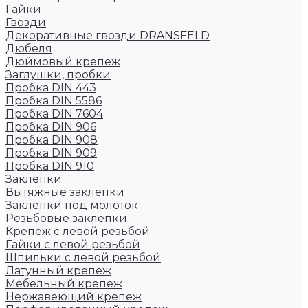
Гайки
Гвозди
Декоративные гвозди DRANSFELD
Дюбеля
Дюймовый крепеж
Заглушки, пробки
Пробка DIN 443
Пробка DIN 5586
Пробка DIN 7604
Пробка DIN 906
Пробка DIN 908
Пробка DIN 909
Пробка DIN 910
Заклепки
Вытяжные заклепки
Заклепки под молоток
Резьбовые заклепки
Крепеж с левой резьбой
Гайки с левой резьбой
Шпильки с левой резьбой
Латунный крепеж
Мебельный крепеж
Нержавеющий крепеж