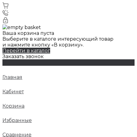
Ваша корзина пуста
Выберите в каталоге интересующий товар
и нажмите кнопку «В корзину».
Перейти в каталог
Заказать звонок
Главная
Кабинет
Корзина
Избранные
Сравнение