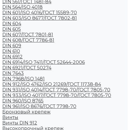
DIN 561/ГОСТ 1481-84
DIN 564/ISO 4018
DIN 601/ISO 4016/ГОСТ 15589-70
DIN 603/ISO 8677/ГОСТ 7802-81
DIN 604
DIN 605
DIN 607/ГОСТ 7801-81
DIN 608/ГОСТ 7786-81
DIN 609
DIN 610
DIN 6912
DIN 6914/ISO 7411/ГОСТ 52644-2006
DIN 6921/ГОСТ 50274
DIN 7643
DIN 7968/ISO 1481
DIN 912/ISO 4762/ISO 21269/ГОСТ 11738-84
DIN 931/ISO 4014/ГОСТ 7798-70/ГОСТ 7805-70
DIN 933/ISO 4017/ГОСТ 7798-70/ГОСТ 7805-70
DIN 960/ISO 8765
DIN 961/ISO 8676/ГОСТ 7798-70
Бронзовый крепеж
Винты
Винты DIN 912
Высокопрочный крепеж