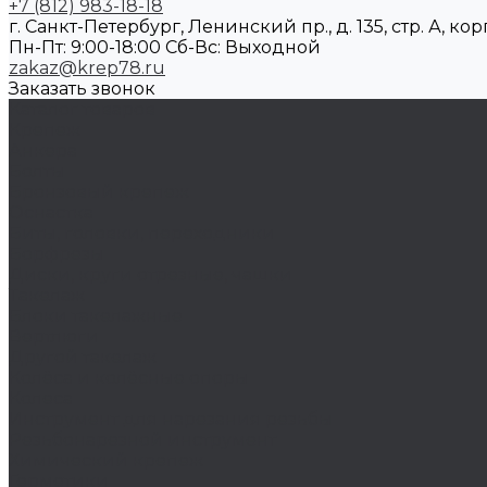
+7 (812) 983-18-18
г. Санкт-Петербург, Ленинский пр., д. 135, стр. А, корп
Пн-Пт: 9:00-18:00 Cб-Вс: Выходной
zakaz@krep78.ru
Заказать звонок
Каталог товаров
Крепеж
Анкера
Болты
Бронзовый крепеж
Оснастка
Биты, головки, переходники
Борфрезы
Диски, круги отрезные, чашки
Такелаж
Блоки такелажные
Вертлюги
Другой такелаж
Колёса и колëсные опоры
Колеса
Инструмент для нарезания резьбы
Резьбонарезной инструмент
Химический крепеж
Герметики