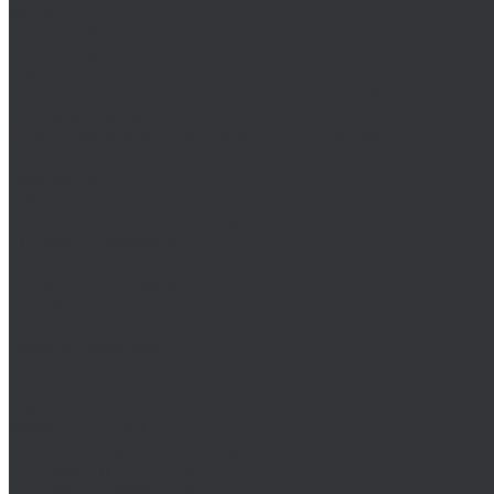
Wiha
Биты HEX
Биты HEX TR
Биты PH
Производство металлических изделий
Гибка металла
Лазерная резка черных и цветных металлов
Порошковая покраска
Компания
Статьи
Политика конфиденциальности
Оплата и доставка
Новости
Оплата и доставка
Контакты
...
Каталог товаров
Крепеж
Анкера
Болты
88933/ISO 4162
DIN 15237/ГОСТ 7811-7074
DIN 186/ГОСТ 13152-67
DIN 261/ISO 8992/ГОСТ 13152-67