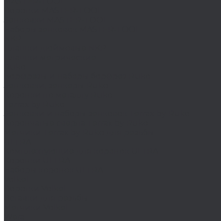
MASTER-TOOL
Воротки MASTER-TOOL
Зенковки MASTER-TOOL
Наборы зенковок MASTER-TOOL
NKP
Плашки дюймовые NKP
Плашки метрические
Ruko
Борфрезы и наборы борфрез Ruko
Зенковки, зенкеры Ruko
Коронки по металлу Ruko
Terrax by Ruko
Зенковки и наборы зенковок Terrax by Ruko
Корончатые сверла Terrax by Ruko
Метчики Terrax by Ruko для резьбы
ULTRA
Комплектующие для коронок ULTRA
Коронки ULTRA
Наборы коронок ULTRA
Volkel
Воротки Volkel
Вставки для резьбы
Метчики Volkel
Wera