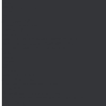
Клеи
Монтажные пены
Bosch
BSKT
Зенковки BSKT
Резьбофрезы BSKT
Сверла BSKT
Bucovice Tools
Воротки для метчиков Bucovice Tools
Воротки для плашек Bucovice Tools
Зенковки Bucovice Tools (Чехия)
Cobit
Dronco
FTools
GSR
H-Tools
Воротки H-TOOLS
Зенковки H-Tools
Коронки по металлу H-Tools
Kinex K-MET
Индикатор часового типа ИЧ
Интерфейс для передачи данных на ПК
Кронциркули