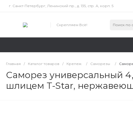
г. Санкт-Петербург, Ленинский пр., д. 135, стр. А, корп. 5
Скрепляем Всё!
Главная
/
Каталог товаров
/
Крепеж
/
Саморезы
/
Саморе
Саморез универсальный 4,
шлицем T-Star, нержавеюща