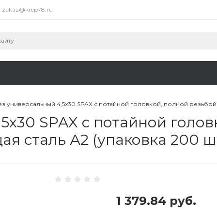
zakaz@krep78.ru
з универсальный 4,5х30 SPAX с потайной головкой, полной резьбой и
5х30 SPAX с потайной голов
я сталь А2 (упаковка 200 ш
1 379.84 руб.