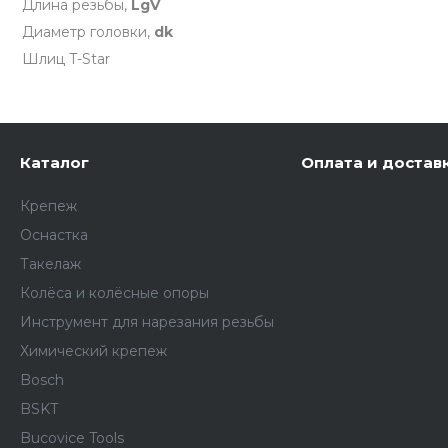
Длина резьбы,
LgV
Диаметр головки,
dk
Шлиц T-Star
Каталог
Оплата и достав
Крепеж
Оснастка
Такелаж
Колёса и колëсные опоры
Инструмент для нарезания резьбы
Химический крепеж
Bosch
BSKT
Bucovice Tools