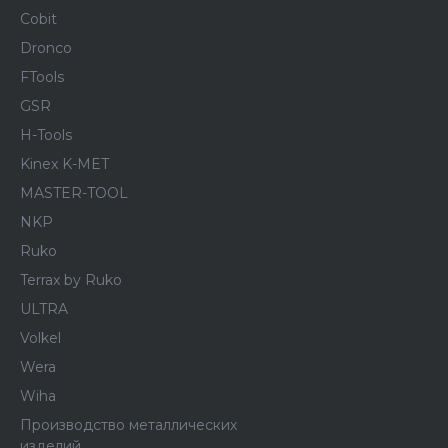
Cobit
Dronco
FTools
GSR
H-Tools
Kinex K-MET
MASTER-TOOL
NKP
Ruko
Terrax by Ruko
ULTRA
Volkel
Wera
Wiha
Производство металлических
изделий