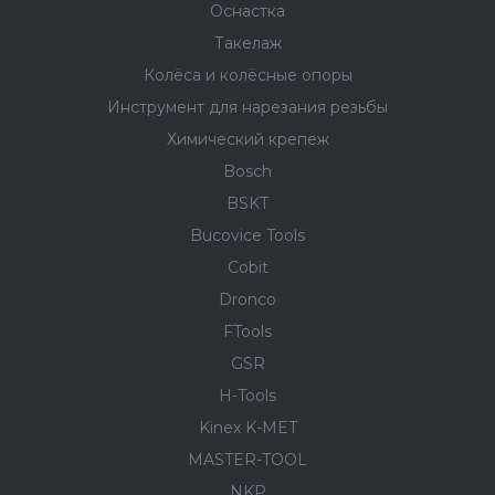
Оснастка
Такелаж
Колёса и колëсные опоры
Инструмент для нарезания резьбы
Химический крепеж
Bosch
BSKT
Bucovice Tools
Cobit
Dronco
FTools
GSR
H-Tools
Kinex K-MET
MASTER-TOOL
NKP