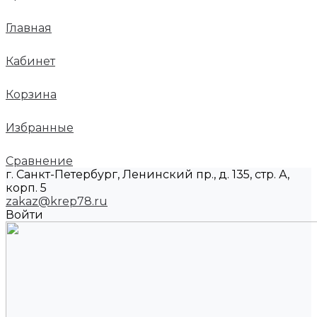
Главная
Кабинет
Корзина
Избранные
Сравнение
г. Санкт-Петербург, Ленинский пр., д. 135, стр. А,
корп. 5
zakaz@krep78.ru
Войти