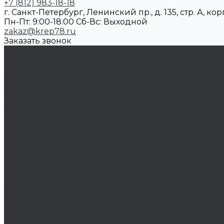
+7 (812) 983-18-18
г. Санкт-Петербург, Ленинский пр., д. 135, стр. А, корп
Пн-Пт: 9:00-18:00 Cб-Вс: Выходной
zakaz@krep78.ru
Заказать звонок
Каталог товаров
Крепеж
Анкера
Болты
Бронзовый крепеж
Оснастка
Биты, головки, переходники
Борфрезы
Диски, круги отрезные, чашки
Такелаж
Блоки такелажные
Вертлюги
Другой такелаж
Колёса и колëсные опоры
Колеса
Инструмент для нарезания резьбы
Резьбонарезной инструмент
Химический крепеж
Герметики