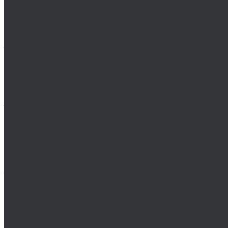
Клеи
Монтажные пены
Bosch
BSKT
Зенковки BSKT
Резьбофрезы BSKT
Сверла BSKT
Bucovice Tools
Воротки для метчиков Bucovice Tools
Воротки для плашек Bucovice Tools
Зенковки Bucovice Tools (Чехия)
Cobit
Dronco
FTools
GSR
H-Tools
Воротки H-TOOLS
Зенковки H-Tools
Коронки по металлу H-Tools
Kinex K-MET
Индикатор часового типа ИЧ
Интерфейс для передачи данных на ПК
Кронциркули