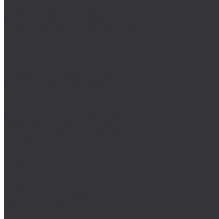
MASTER-TOOL
Воротки MASTER-TOOL
Зенковки MASTER-TOOL
Наборы зенковок MASTER-TOOL
NKP
Плашки дюймовые NKP
Плашки метрические
Ruko
Борфрезы и наборы борфрез Ruko
Зенковки, зенкеры Ruko
Коронки по металлу Ruko
Terrax by Ruko
Зенковки и наборы зенковок Terrax by Ruko
Корончатые сверла Terrax by Ruko
Метчики Terrax by Ruko для резьбы
ULTRA
Комплектующие для коронок ULTRA
Коронки ULTRA
Наборы коронок ULTRA
Volkel
Воротки Volkel
Вставки для резьбы
Метчики Volkel
Wera