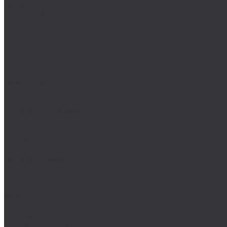
Wiha
Биты HEX
Биты HEX TR
Биты PH
Производство металлических изделий
Гибка металла
Лазерная резка черных и цветных металлов
Порошковая покраска
Компания
Статьи
Политика конфиденциальности
Оплата и доставка
Новости
Оплата и доставка
Контакты
...
Каталог товаров
Крепеж
Анкера
Болты
88933/ISO 4162
DIN 15237/ГОСТ 7811-7074
DIN 186/ГОСТ 13152-67
DIN 261/ISO 8992/ГОСТ 13152-67