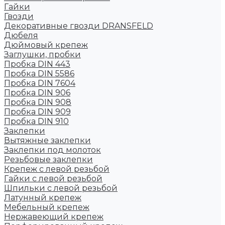
Гайки
Гвозди
Декоративные гвозди DRANSFELD
Дюбеля
Дюймовый крепеж
Заглушки, пробки
Пробка DIN 443
Пробка DIN 5586
Пробка DIN 7604
Пробка DIN 906
Пробка DIN 908
Пробка DIN 909
Пробка DIN 910
Заклепки
Вытяжные заклепки
Заклепки под молоток
Резьбовые заклепки
Крепеж с левой резьбой
Гайки с левой резьбой
Шпильки с левой резьбой
Латунный крепеж
Мебельный крепеж
Нержавеющий крепеж