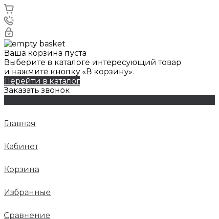
Ваша корзина пуста
Выберите в каталоге интересующий товар
и нажмите кнопку «В корзину».
Перейти в каталог
Заказать звонок
Главная
Кабинет
Корзина
Избранные
Сравнение