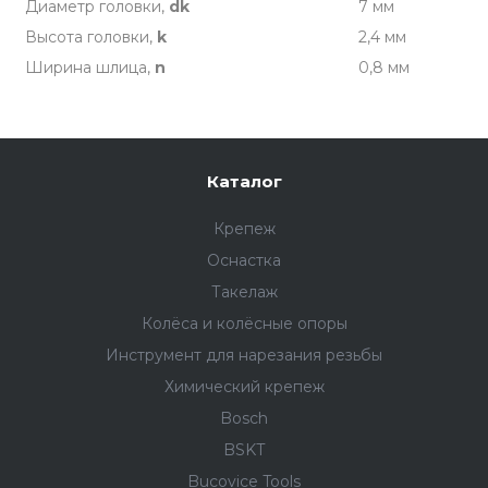
Диаметр головки,
dk
7 мм
Высота головки,
k
2,4 мм
Ширина шлица,
n
0,8 мм
Каталог
Крепеж
Оснастка
Такелаж
Колёса и колëсные опоры
Инструмент для нарезания резьбы
Химический крепеж
Bosch
BSKT
Bucovice Tools