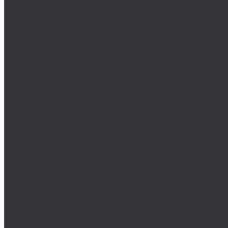
MASTER-TOOL
Воротки MASTER-TOOL
Зенковки MASTER-TOOL
Наборы зенковок MASTER-TOOL
NKP
Плашки дюймовые NKP
Плашки метрические
Ruko
Борфрезы и наборы борфрез Ruko
Зенковки, зенкеры Ruko
Коронки по металлу Ruko
Terrax by Ruko
Зенковки и наборы зенковок Terrax by Ruko
Корончатые сверла Terrax by Ruko
Метчики Terrax by Ruko для резьбы
ULTRA
Комплектующие для коронок ULTRA
Коронки ULTRA
Наборы коронок ULTRA
Volkel
Воротки Volkel
Вставки для резьбы
Метчики Volkel
Wera