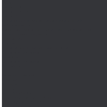
Wiha
Биты HEX
Биты HEX TR
Биты PH
Производство металлических изделий
Гибка металла
Лазерная резка черных и цветных металлов
Порошковая покраска
Компания
Статьи
Политика конфиденциальности
Оплата и доставка
Новости
Оплата и доставка
Контакты
...
Каталог товаров
Крепеж
Анкера
Болты
88933/ISO 4162
DIN 15237/ГОСТ 7811-7074
DIN 186/ГОСТ 13152-67
DIN 261/ISO 8992/ГОСТ 13152-67