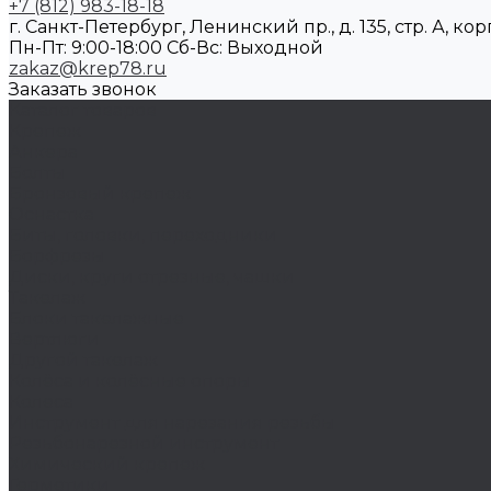
+7 (812) 983-18-18
г. Санкт-Петербург, Ленинский пр., д. 135, стр. А, корп
Пн-Пт: 9:00-18:00 Cб-Вс: Выходной
zakaz@krep78.ru
Заказать звонок
Каталог товаров
Крепеж
Анкера
Болты
Бронзовый крепеж
Оснастка
Биты, головки, переходники
Борфрезы
Диски, круги отрезные, чашки
Такелаж
Блоки такелажные
Вертлюги
Другой такелаж
Колёса и колëсные опоры
Колеса
Инструмент для нарезания резьбы
Резьбонарезной инструмент
Химический крепеж
Герметики