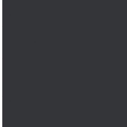
Клеи
Монтажные пены
Bosch
BSKT
Зенковки BSKT
Резьбофрезы BSKT
Сверла BSKT
Bucovice Tools
Воротки для метчиков Bucovice Tools
Воротки для плашек Bucovice Tools
Зенковки Bucovice Tools (Чехия)
Cobit
Dronco
FTools
GSR
H-Tools
Воротки H-TOOLS
Зенковки H-Tools
Коронки по металлу H-Tools
Kinex K-MET
Индикатор часового типа ИЧ
Интерфейс для передачи данных на ПК
Кронциркули