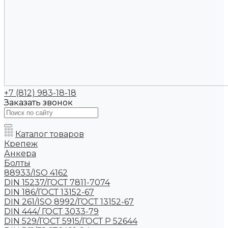
+7 (812) 983-18-18
Заказать звонок
Каталог товаров
Крепеж
Анкера
Болты
88933/ISO 4162
DIN 15237/ГОСТ 7811-7074
DIN 186/ГОСТ 13152-67
DIN 261/ISO 8992/ГОСТ 13152-67
DIN 444/ ГОСТ 3033-79
DIN 529/ГОСТ 5915/ГОСТ Р 52644