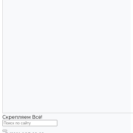
Скрепляем Всё!