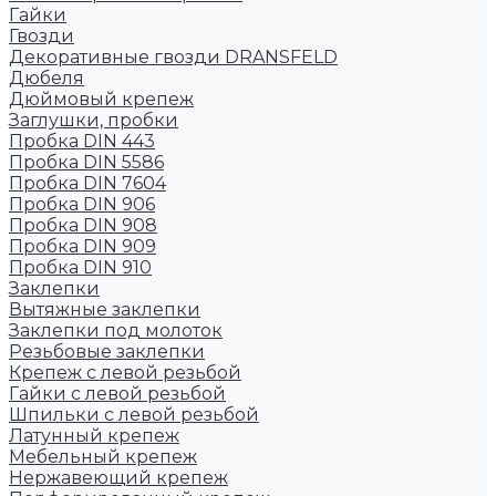
Гайки
Гвозди
Декоративные гвозди DRANSFELD
Дюбеля
Дюймовый крепеж
Заглушки, пробки
Пробка DIN 443
Пробка DIN 5586
Пробка DIN 7604
Пробка DIN 906
Пробка DIN 908
Пробка DIN 909
Пробка DIN 910
Заклепки
Вытяжные заклепки
Заклепки под молоток
Резьбовые заклепки
Крепеж с левой резьбой
Гайки с левой резьбой
Шпильки с левой резьбой
Латунный крепеж
Мебельный крепеж
Нержавеющий крепеж