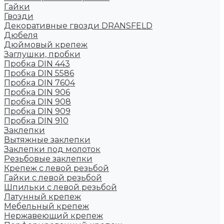
Гайки
Гвозди
Декоративные гвозди DRANSFELD
Дюбеля
Дюймовый крепеж
Заглушки, пробки
Пробка DIN 443
Пробка DIN 5586
Пробка DIN 7604
Пробка DIN 906
Пробка DIN 908
Пробка DIN 909
Пробка DIN 910
Заклепки
Вытяжные заклепки
Заклепки под молоток
Резьбовые заклепки
Крепеж с левой резьбой
Гайки с левой резьбой
Шпильки с левой резьбой
Латунный крепеж
Мебельный крепеж
Нержавеющий крепеж