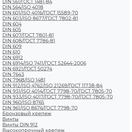
DIN 561/ГОСТ 1481-84
DIN 564/ISO 4018
DIN 601/ISO 4016/ГОСТ 15589-70
DIN 603/ISO 8677/ГОСТ 7802-81
DIN 604
DIN 605
DIN 607/ГОСТ 7801-81
DIN 608/ГОСТ 7786-81
DIN 609
DIN 610
DIN 6912
DIN 6914/ISO 7411/ГОСТ 52644-2006
DIN 6921/ГОСТ 50274
DIN 7643
DIN 7968/ISO 1481
DIN 912/ISO 4762/ISO 21269/ГОСТ 11738-84
DIN 931/ISO 4014/ГОСТ 7798-70/ГОСТ 7805-70
DIN 933/ISO 4017/ГОСТ 7798-70/ГОСТ 7805-70
DIN 960/ISO 8765
DIN 961/ISO 8676/ГОСТ 7798-70
Бронзовый крепеж
Винты
Винты DIN 912
Высокопрочный крепеж