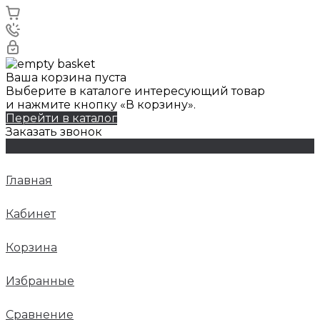
Ваша корзина пуста
Выберите в каталоге интересующий товар
и нажмите кнопку «В корзину».
Перейти в каталог
Заказать звонок
Главная
Кабинет
Корзина
Избранные
Сравнение