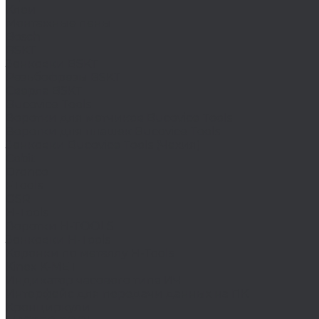
Клеи
Монтажные пены
Bosch
BSKT
Зенковки BSKT
Резьбофрезы BSKT
Сверла BSKT
Bucovice Tools
Воротки для метчиков Bucovice Tools
Воротки для плашек Bucovice Tools
Зенковки Bucovice Tools (Чехия)
Cobit
Dronco
FTools
GSR
H-Tools
Воротки H-TOOLS
Зенковки H-Tools
Коронки по металлу H-Tools
Kinex K-MET
Индикатор часового типа ИЧ
Интерфейс для передачи данных на ПК
Кронциркули