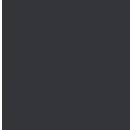
MASTER-TOOL
Воротки MASTER-TOOL
Зенковки MASTER-TOOL
Наборы зенковок MASTER-TOOL
NKP
Плашки дюймовые NKP
Плашки метрические
Ruko
Борфрезы и наборы борфрез Ruko
Зенковки, зенкеры Ruko
Коронки по металлу Ruko
Terrax by Ruko
Зенковки и наборы зенковок Terrax by Ruko
Корончатые сверла Terrax by Ruko
Метчики Terrax by Ruko для резьбы
ULTRA
Комплектующие для коронок ULTRA
Коронки ULTRA
Наборы коронок ULTRA
Volkel
Воротки Volkel
Вставки для резьбы
Метчики Volkel
Wera