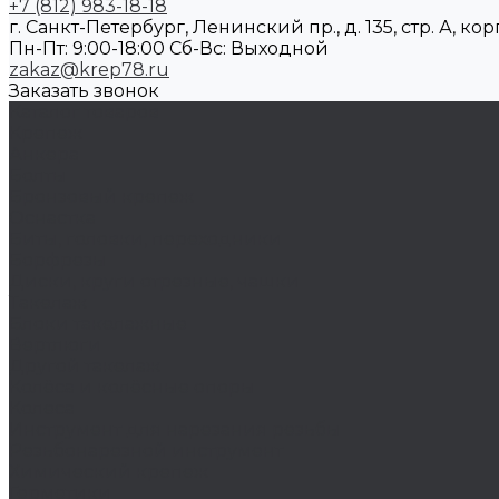
+7 (812) 983-18-18
г. Санкт-Петербург, Ленинский пр., д. 135, стр. А, корп
Пн-Пт: 9:00-18:00 Cб-Вс: Выходной
zakaz@krep78.ru
Заказать звонок
Каталог товаров
Крепеж
Анкера
Болты
Бронзовый крепеж
Оснастка
Биты, головки, переходники
Борфрезы
Диски, круги отрезные, чашки
Такелаж
Блоки такелажные
Вертлюги
Другой такелаж
Колёса и колëсные опоры
Колеса
Инструмент для нарезания резьбы
Резьбонарезной инструмент
Химический крепеж
Герметики