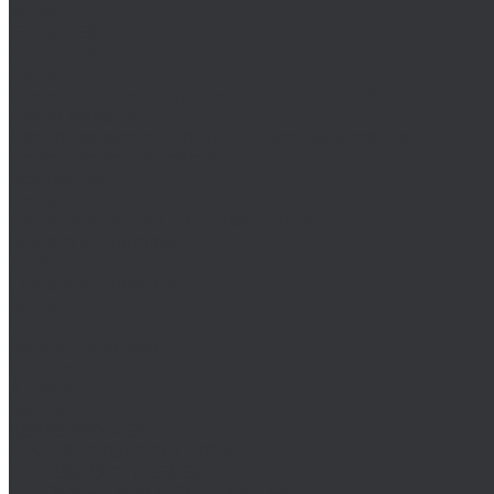
Wiha
Биты HEX
Биты HEX TR
Биты PH
Производство металлических изделий
Гибка металла
Лазерная резка черных и цветных металлов
Порошковая покраска
Компания
Статьи
Политика конфиденциальности
Оплата и доставка
Новости
Оплата и доставка
Контакты
...
Каталог товаров
Крепеж
Анкера
Болты
88933/ISO 4162
DIN 15237/ГОСТ 7811-7074
DIN 186/ГОСТ 13152-67
DIN 261/ISO 8992/ГОСТ 13152-67