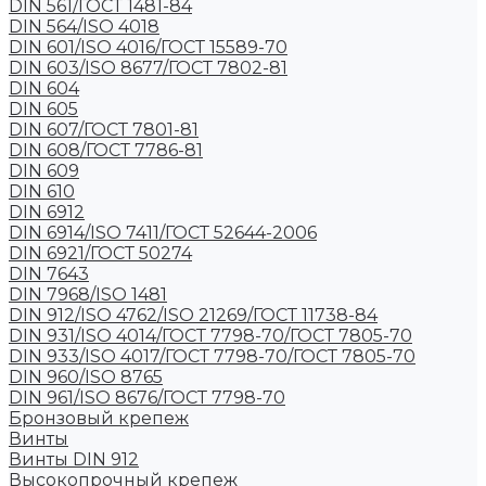
DIN 561/ГОСТ 1481-84
DIN 564/ISO 4018
DIN 601/ISO 4016/ГОСТ 15589-70
DIN 603/ISO 8677/ГОСТ 7802-81
DIN 604
DIN 605
DIN 607/ГОСТ 7801-81
DIN 608/ГОСТ 7786-81
DIN 609
DIN 610
DIN 6912
DIN 6914/ISO 7411/ГОСТ 52644-2006
DIN 6921/ГОСТ 50274
DIN 7643
DIN 7968/ISO 1481
DIN 912/ISO 4762/ISO 21269/ГОСТ 11738-84
DIN 931/ISO 4014/ГОСТ 7798-70/ГОСТ 7805-70
DIN 933/ISO 4017/ГОСТ 7798-70/ГОСТ 7805-70
DIN 960/ISO 8765
DIN 961/ISO 8676/ГОСТ 7798-70
Бронзовый крепеж
Винты
Винты DIN 912
Высокопрочный крепеж