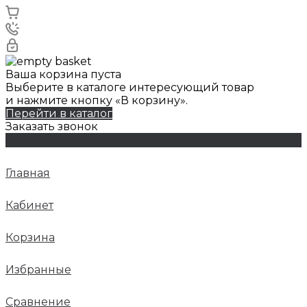
Ваша корзина пуста
Выберите в каталоге интересующий товар
и нажмите кнопку «В корзину».
Перейти в каталог
Заказать звонок
Главная
Кабинет
Корзина
Избранные
Сравнение