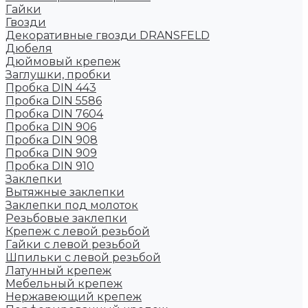
Гайки
Гвозди
Декоративные гвозди DRANSFELD
Дюбеля
Дюймовый крепеж
Заглушки, пробки
Пробка DIN 443
Пробка DIN 5586
Пробка DIN 7604
Пробка DIN 906
Пробка DIN 908
Пробка DIN 909
Пробка DIN 910
Заклепки
Вытяжные заклепки
Заклепки под молоток
Резьбовые заклепки
Крепеж с левой резьбой
Гайки с левой резьбой
Шпильки с левой резьбой
Латунный крепеж
Мебельный крепеж
Нержавеющий крепеж