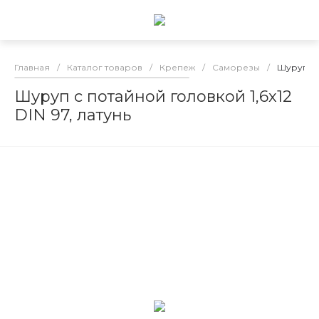
Главная
/
Каталог товаров
/
Крепеж
/
Саморезы
/
Шуруп с п
Шуруп с потайной головкой 1,6х12
DIN 97, латунь