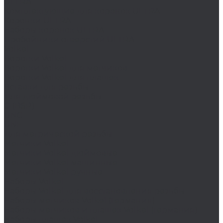
ULTRA
Комплектующие для коронок ULTRA
Коронки ULTRA
Наборы коронок ULTRA
Пробойники отверстий ULTRA
Volkel
Воротки Volkel
Воротки Volkel для метчиков
Воротки Volkel для плашек
Вставки для резьбы
Для дюймовой резьбы
G (BSP)
UNC
UNF
Для метрической резьбы
Метчики Volkel
Метчики Volkel дюймовые
Метчики Volkel машинные
Метчики Volkel ручные
Наборы Volkel
Наборы Volkel для восстановления резьбы
Наборы метчиков Volkel (Германия)
Наборы метчиков и плашек Volkel (Германия)
Наборы плашек Volkel