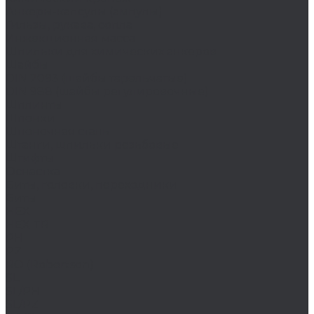
Анкеры-капсулы (ампулы)
Гильзы, рукава, сопла
Инжекционная масса
Шпильки для химических анкеров
Шайбы
DIN 2093 (шайбы тарельчатые)
DIN 988 (шайбы регулировочные)
Шплинты
Шпонки
Шпоночная сталь
Штанги, шпильки резьбовые
Штифты
Оснастка
Биты, головки, переходники
Биты
HEX
HEX TR
PH
PZ
RO (Robertson)
SL
SL/PH
SL/PZ