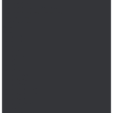
Плашки Volkel
Плашки Volkel дюймовые
Плашки Volkel метрические
Сверла Volkel
Штифты Volkel
Wera
Wiha
Биты HEX
Биты HEX TR
Биты PH
Биты PZ
Биты Robertson
Биты SL
Биты SL/PH
Биты SL/PZ
Биты SPANNER
Биты TORQ-SET
Биты TORX
Биты TORX PLUS
Биты TORX PLUS IPR
Биты TORX TR
Биты TRI-WING
Биты XZN