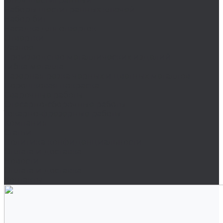
Ключ шестигранный
Наборы шестигранных ключей
Набор бит
Насадка для отверток
Отвертки
Разное
Производство металлических изделий
Гибка металла
Лазерная резка черных и цветных металлов
Порошковая покраска
Сварочные работы
Слесарно-сборочные работы
Токарно-фрезерные работы
Компания
Статьи
Политика конфиденциальности
Оплата и доставка
Новости
Оплата и доставка
Контакты