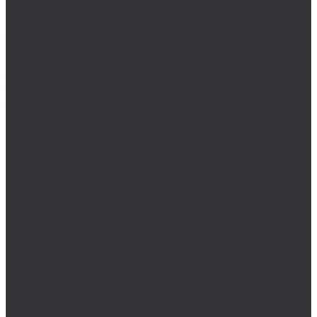
Динамические стропы
Стропы канатные
Текстильные (ленточные)
Цепные стропы
Стяжные ремни
Тали и лебедки
Талрепы
Тросы
Цепи
Колёса и колëсные опоры
Колеса
Инструмент для нарезания резьбы
Резьбонарезной инструмент
Воротки (метчикодержатели)
Восстановление резьбы
Воротки для резьбовой вставки
Метчики STI
Набор для восстановления резьбы
Резьбовые вставки
Сверла HEX
Штифты для резьбовой вставки
Метчик
Метчики BSW