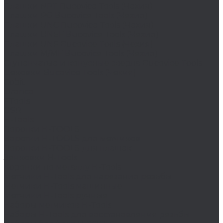
Плашки NPT Bucovice Tools (Чехия)
Плашки PG Bucovice Tools (Чехия)
Плашки UNC Bucovice Tools (Чехия)
Плашки UNEF Bucovice Tools (Чехия)
Плашки UNF Bucovice Tools (Чехия)
Плашки М/MF Bucovice Tools (Чехия)
Ступенчатые и конусные сверла Bucovice Tools
Цековки Bucovice Tools (Чехия)
Cobit
Dronco
FTools
GSR
H-Tools
Воротки H-TOOLS
Воротки H-TOOLS для метчиков
Воротки H-TOOLS для плашек
Зенковки H-Tools
Коронки по металлу H-Tools
Метчики H-Tools для нарезания резьбы
Метчики H-Tools машинные
Метчики H-Tools ручные
Наборы метчиков H-Tools
Наборы H-Tools для восстановления резьбы