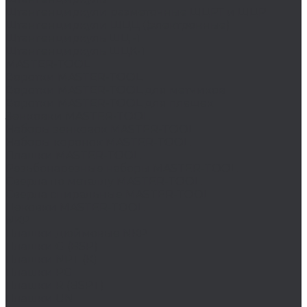
Штангенциркули разметочные ШЦРТ и ШЦР
Штангенциркули ШЦЦ ((электронные)
Штангенциркуль ШЦ -1
Штангенциркуль ШЦК-1
MASTER-TOOL
Воротки MASTER-TOOL
Воротки MASTER-TOOL для метчиков
Воротки MASTER-TOOL для плашек
Зенковки MASTER-TOOL
Наборы зенковок MASTER-TOOL
Наборы коронок MASTER-TOOL
Плашки MASTER-TOOL
Резьбонарезные наборы MASTER-TOOL
Сверла по металлу MASTER-TOOL
Сверла спиральные MASTER-TOOL
Цековки MASTER-TOOL
NKP
Плашки дюймовые NKP
Плашки G (BSP)
Плашки NPT (K)
Плашки PG
Плашки R (BSPT)
Плашки UN