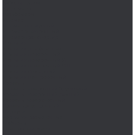
Наборы щупов
Нутромеры
Резьбомеры
Угломер
Угломер нониусный
Угломер электронный
Угломер-транспортир
Угольник
Угольник для фланцев
Угольник поверочный
Угольник поверочный УП
Угольник поверочный УШ
Угольник столярный
Угольник центровочный
Уровень
Уровень поверочный брусковый
Уровень поверочный рамный
Уровень поверхностный
Уровень электронный
Циркули
Чертилки разметочные
Шаблоны
Штангенрейсмасы
Штангенциркуль