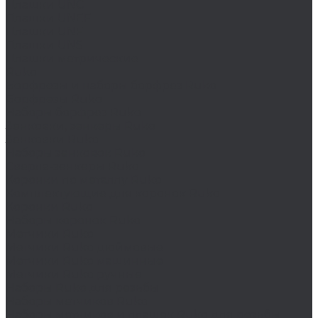
Плашки UNC
Плашки UNEF
Плашки UNF
Плашки UNS
Плашки метрические
Ruko
Борфрезы и наборы борфрез Ruko
Борфрезы Ruko
Наборы борфрез Ruko
Зенковки, зенкеры Ruko
Зенковки Ruko
Наборы зенковок Ruko
Сверла-зенкеры Ruko
Коронки по металлу Ruko
Комплектующие для коронок Ruko
Коронки Ruko
Наборы коронок Ruko
Метчики Ruko
Метчики Ruko дюймовые
Метчики Ruko машинные
Метчики Ruko ручные
Наборы Ruko для резьбы
Наборы метчиков Ruko
Наборы метчиков и плашек Ruko для резьбы