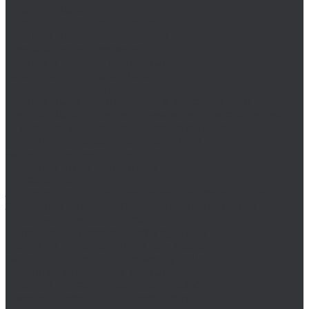
Плашки Ruko
Плашки Ruko дюймовые
Плашки Ruko метрические
Пробойники отверстий Ruko
Сверла и наборы сверл Ruko
Корончатые сверла Ruko
Наборы сверл Ruko
Сверла Ruko (с коническим хвостовиком)
Сверла Ruko (с цилиндрическим хвостовиком)
Ступенчатые и конусные сверла Ruko
Цековки и наборы цековок Ruko
Наборы цековок Ruko
Цековки Ruko (Германия)
Terrax by Ruko
Зенковки и наборы зенковок Terrax by Ruko
Зенковки Terrax by Ruko (Германия-Китай)
Наборы зенковок Terrax by Ruko
Корончатые сверла Terrax by Ruko
Метчики Terrax by Ruko для резьбы
Наборы для резьбы Terrax by Ruko
Наборы сверл Terrax by Ruko
Плашки Terrax by Ruko для резьбы
Сверла Terrax by Ruko стандартные