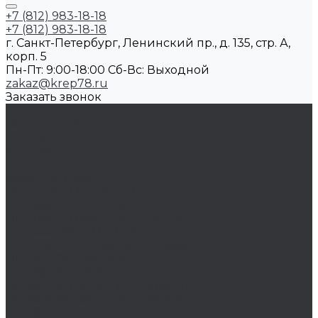
+7 (812) 983-18-18
+7 (812) 983-18-18
г. Санкт-Петербург, Ленинский пр., д. 135, стр. А,
корп. 5
Пн-Пт: 9:00-18:00 Cб-Вс: Выходной
zakaz@krep78.ru
Заказать звонок
...
Каталог товаров
Крепеж
Анкера
Болты
88933/ISO 4162
DIN 15237/ГОСТ 7811-7074
DIN 186/ГОСТ 13152-67
DIN 261/ISO 8992/ГОСТ 13152-67
DIN 444/ ГОСТ 3033-79
DIN 529/ГОСТ 5915/ГОСТ Р 52644
DIN 561/ГОСТ 1481-84
DIN 564/ISO 4018
DIN 601/ISO 4016/ГОСТ 15589-70
DIN 603/ISO 8677/ГОСТ 7802-81
DIN 604