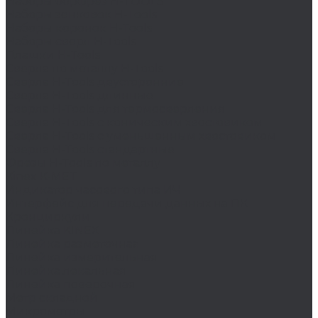
Наборы борфрез H-TOOLS
Наборы зенковок H-Tools
Наборы коронок H-Tools
Наборы сверл H-Tools
Плашки H-Tools
Сверла по металлу H-Tools
Сверла H-Tools двусторонние
Сверла H-Tools длинные
Сверла H-Tools для термосверления
Сверла H-Tools с коническим хвостовиком
Сверла H-Tools с уменьшенным хвостовиком
Сверла H-Tools стандартные
Фрезы H-Tools по металлу
Kinex K-MET
Индикатор часового типа ИЧ
Интерфейс для передачи данных на ПК
Кронциркули
Линейка KINEX
Линейка разметочная
Линейка измерительная
Линейка лекальная
Линейка поверочная
Метр складной
Микрометры