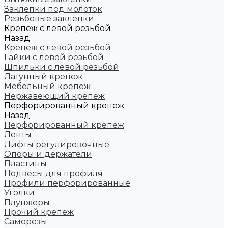
Заклепки под молоток
Резьбовые заклепки
Крепеж с левой резьбой
Назад
Крепеж с левой резьбой
Гайки с левой резьбой
Шпильки с левой резьбой
Латунный крепеж
Мебельный крепеж
Нержавеющий крепеж
Перфорированный крепеж
Назад
Перфорированный крепеж
Ленты
Лифты регулировочные
Опоры и держатели
Пластины
Подвесы для профиля
Профили перфорированные
Уголки
Плунжеры
Прочий крепеж
Саморезы