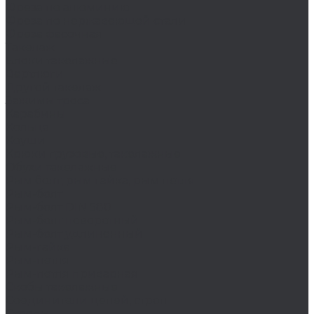
Фреза по алюминию
Фреза по нержавеющей стали
Фреза фасочная
Такелаж
Блоки такелажные
Вертлюги
Другой такелаж
Зажимы троса
Карабины
Кольца
Коуши
Крюки грузовые, такелажные
Обухи такелажные
Рым болт, рым гайка, рым петля
Рым-болт
Рым-болт DIN 580
Рым-болт поворотный
Рым-болт удлиненный
Рым-гайка
Рым-петля
Рым-петля приварная
Скобы такелажные
Соединители цепей, строп
Стропы