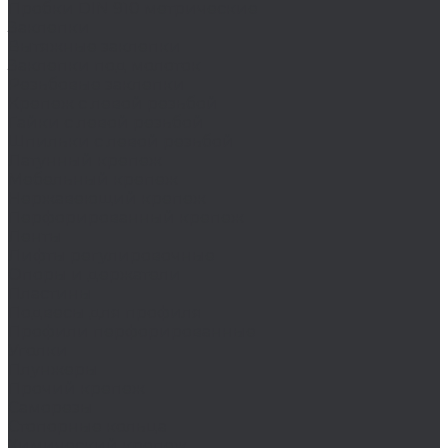
Пробки DIN 910 метрические
Заклепки
Вытяжные заклепки
Заклепки под молоток
Резьбовые заклепки
Крепеж с левой резьбой
Гайки с левой резьбой
Шпильки с левой резьбой
Латунный крепеж
Мебельный крепеж
Нержавеющий крепеж
Перфорированный крепеж
Ленты
Лифты регулировочные
Опоры и держатели
Пластины
Подвесы для профиля
Профили перфорированные
Уголки
Плунжеры
Прочий крепеж
Саморезы
Стопорные кольца
Химический крепеж