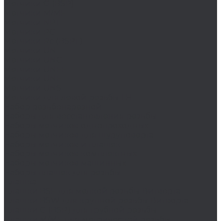
Метчики G (BSP)
Метчики M/MF
Метчики NPT
Метчики PG
Метчики Rc (BSPT)
Метчики UN
Метчики UNC
Метчики UNEF
Метчики UNF
Метчики UNS
Метчики для левой резьбы LH
Набор резьбонарезной
Наборы для восстановления резьбы
Наборы метчиков однопроходных
Наборы метчиков для шуруповерта
Наборы метчиков и плашек
Наборы метчиков комплектных
Наборы метчиков машинных
Наборы плашек для резьбы
Плашка
Плашки BSF для мелкой резьбы Витворта
Плашки BSW для крупной резьбы Витворта
Плашки G (BSP) для трубной резьбы
Плашки M/MF для метрической резьбы