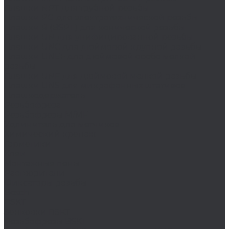
Плашки NPT для трубной резьбы
Плашки PG для электротехнической резьбы
Плашки R (BSPT) для конической резьбы
Плашки UN для унифицированной резьбы
Плашки UNC для дюймовой крупной резьбы
Плашки UNEF для дюймовой особо мелкой
резьбы
Плашки UNF для дюймовой мелкой резьбы
Плашки UNS для микрофонных штативов
Плашкодержатель
Резьбофреза
Резьбофрезы M/MF
Удлинитель для метчиков
Химический крепеж
Герметики
Клеи
Монтажные пены
Растворители
Фиксаторы резьбы
Bosch
BSKT
Зенковки BSKT
Резьбофрезы BSKT