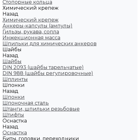
Стопорные кольца
Химический крепеж
Назад
Химический крепеж
Анкеры-капсулы (ампулы)
Гильзы, рукава, сопла
Инжекционная масса
Шпильки для химических анкеров
Шайбы
Назад
Шайбы
DIN 2093 (шайбы тарельчатые)
DIN 988 (шайбы регулировочные)
Шплинты
Шпонки
Назад
Шпонки
Шпоночная сталь
Штанги, шпильки резьбовые
Штифты
Оснастка
Назад
Оснастка
Биты, головки, переходники