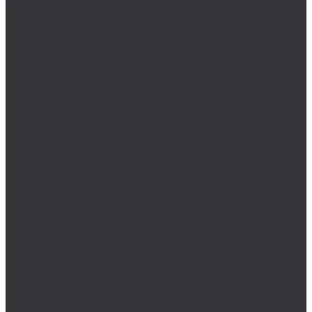
SP (Spanner)
TORQ-SET
TORX
TORX PLUS
TORX PLUS IPR
TORX TR
TRI-WING (TW)
XZN (12-гранная)
Головки
Переходники
Борфрезы
Бор-фрезы A (ZIA)
Бор-фрезы B (ZIAS)
Бор-фрезы C (WRC)
Бор-фрезы D (KUD)
Бор-фрезы E (ERE)
Бор-фрезы F (RBF)
Бор-фрезы G (SPG)
Бор-фрезы H (FLH)
Бор-фрезы J (KSJ)
Бор-фрезы K (KSK)
Бор-фрезы L (KEL)
Бор-фрезы M (SKM)
Бор-фрезы N (WKN)