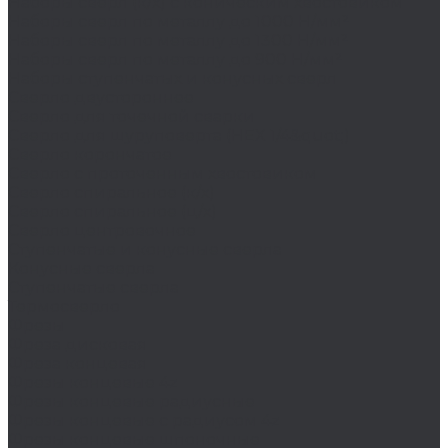
Наборы сверл (к/х) с коническим хвостовиком
Наборы сверл по металлу до 1000 Н/мм²
Наборы сверл по металлу до 1300 Н/мм²
Наборы сверл по металлу до 900 Н/мм²
Наборы ступенчатых и конусных сверл
Сверло двустороннее
Сверло для точечной сварки
Сверло для шуруповерта (HEX 1/4&quot;)
Сверло корончатое
Сверло с проточенным хвостовиком
Сверло спиральное (к/х)
Сверло спиральное (ц/х)
Сверло центровочное
Ступенчатые и конусные сверла
Конусные сверла
Ступенчатые сверла
Термосверло
Фрезы
Фреза дисковая
Фреза концевая
Фрезы концевые 4z
Фрезы концевые радиусные
Фрезы концевые с радиусом 4z
Фрезы концевые шпоночные