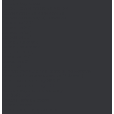
Наборы бор-фрез
Диски, круги отрезные, чашки
Круги отрезные и зачистные
Зенковки (зенкеры), цековки
Зенковки 120°
Зенковки 60°
Зенковки 75°
Зенковки 90°
Наборы цековок
Наборы зенковок
Сверло-зенкер
Цековки 180°
Цековки 90°
Коронки
Комплектующие для коронок по металлу
Коронки биметаллические (Bi-Metall)
Коронки по металлу HSS-G
Коронки по металлу TCT
Наборы коронок по металлу
Пробойники
Сверла, наборы сверл
Наборы сверл
Наборы корончатых сверл