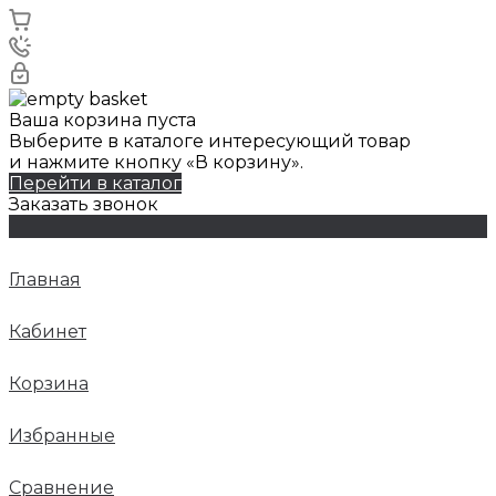
Ваша корзина пуста
Выберите в каталоге интересующий товар
и нажмите кнопку «В корзину».
Перейти в каталог
Заказать звонок
Главная
Кабинет
Корзина
Избранные
Сравнение