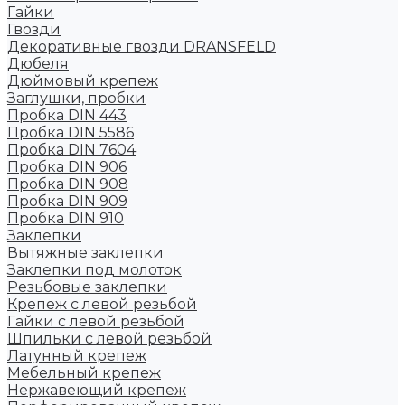
Гайки
Гвозди
Декоративные гвозди DRANSFELD
Дюбеля
Дюймовый крепеж
Заглушки, пробки
Пробка DIN 443
Пробка DIN 5586
Пробка DIN 7604
Пробка DIN 906
Пробка DIN 908
Пробка DIN 909
Пробка DIN 910
Заклепки
Вытяжные заклепки
Заклепки под молоток
Резьбовые заклепки
Крепеж с левой резьбой
Гайки с левой резьбой
Шпильки с левой резьбой
Латунный крепеж
Мебельный крепеж
Нержавеющий крепеж