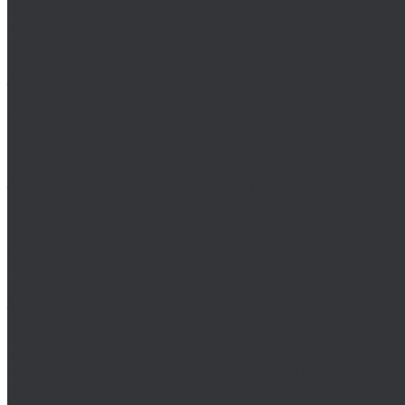
Клеи
Монтажные пены
Bosch
BSKT
Зенковки BSKT
Резьбофрезы BSKT
Сверла BSKT
Bucovice Tools
Воротки для метчиков Bucovice Tools
Воротки для плашек Bucovice Tools
Зенковки Bucovice Tools (Чехия)
Cobit
Dronco
FTools
GSR
H-Tools
Воротки H-TOOLS
Зенковки H-Tools
Коронки по металлу H-Tools
Kinex K-MET
Индикатор часового типа ИЧ
Интерфейс для передачи данных на ПК
Кронциркули