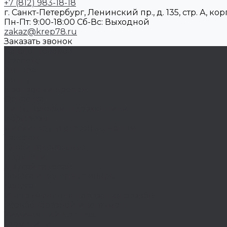
+7 (812) 983-18-18
г. Санкт-Петербург, Ленинский пр., д. 135, стр. А, корп
Пн-Пт: 9:00-18:00 Cб-Вс: Выходной
zakaz@krep78.ru
Заказать звонок
Каталог товаров
Крепеж
Анкера
Болты
Бронзовый крепеж
Оснастка
Биты, головки, переходники
Борфрезы
Диски, круги отрезные, чашки
Такелаж
Блоки такелажные
Вертлюги
Другой такелаж
Колёса и колëсные опоры
Колеса
Инструмент для нарезания резьбы
Резьбонарезной инструмент
Химический крепеж
Герметики