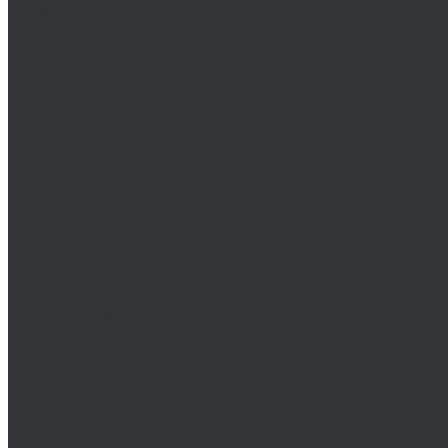
Wiha
Биты HEX
Биты HEX TR
Биты PH
Производство металлических изделий
Гибка металла
Лазерная резка черных и цветных металлов
Порошковая покраска
Компания
Статьи
Политика конфиденциальности
Оплата и доставка
Новости
Оплата и доставка
Контакты
...
Каталог товаров
Крепеж
Анкера
Болты
88933/ISO 4162
DIN 15237/ГОСТ 7811-7074
DIN 186/ГОСТ 13152-67
DIN 261/ISO 8992/ГОСТ 13152-67