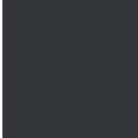
MASTER-TOOL
Воротки MASTER-TOOL
Зенковки MASTER-TOOL
Наборы зенковок MASTER-TOOL
NKP
Плашки дюймовые NKP
Плашки метрические
Ruko
Борфрезы и наборы борфрез Ruko
Зенковки, зенкеры Ruko
Коронки по металлу Ruko
Terrax by Ruko
Зенковки и наборы зенковок Terrax by Ruko
Корончатые сверла Terrax by Ruko
Метчики Terrax by Ruko для резьбы
ULTRA
Комплектующие для коронок ULTRA
Коронки ULTRA
Наборы коронок ULTRA
Volkel
Воротки Volkel
Вставки для резьбы
Метчики Volkel
Wera