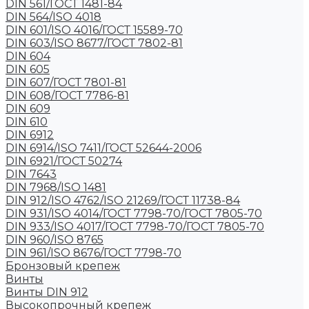
DIN 561/ГОСТ 1481-84
DIN 564/ISO 4018
DIN 601/ISO 4016/ГОСТ 15589-70
DIN 603/ISO 8677/ГОСТ 7802-81
DIN 604
DIN 605
DIN 607/ГОСТ 7801-81
DIN 608/ГОСТ 7786-81
DIN 609
DIN 610
DIN 6912
DIN 6914/ISO 7411/ГОСТ 52644-2006
DIN 6921/ГОСТ 50274
DIN 7643
DIN 7968/ISO 1481
DIN 912/ISO 4762/ISO 21269/ГОСТ 11738-84
DIN 931/ISO 4014/ГОСТ 7798-70/ГОСТ 7805-70
DIN 933/ISO 4017/ГОСТ 7798-70/ГОСТ 7805-70
DIN 960/ISO 8765
DIN 961/ISO 8676/ГОСТ 7798-70
Бронзовый крепеж
Винты
Винты DIN 912
Высокопрочный крепеж