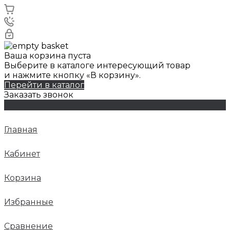
Ваша корзина пуста
Выберите в каталоге интересующий товар
и нажмите кнопку «В корзину».
Перейти в каталог
Заказать звонок
Главная
Кабинет
Корзина
Избранные
Сравнение