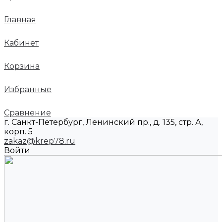
Главная
Кабинет
Корзина
Избранные
Сравнение
г. Санкт-Петербург, Ленинский пр., д. 135, стр. А,
корп. 5
zakaz@krep78.ru
Войти