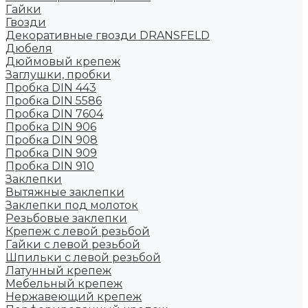
Гайки
Гвозди
Декоративные гвозди DRANSFELD
Дюбеля
Дюймовый крепеж
Заглушки, пробки
Пробка DIN 443
Пробка DIN 5586
Пробка DIN 7604
Пробка DIN 906
Пробка DIN 908
Пробка DIN 909
Пробка DIN 910
Заклепки
Вытяжные заклепки
Заклепки под молоток
Резьбовые заклепки
Крепеж с левой резьбой
Гайки с левой резьбой
Шпильки с левой резьбой
Латунный крепеж
Мебельный крепеж
Нержавеющий крепеж