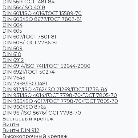
DIN 561/ГОСТ 1481-84
DIN 564/ISO 4018
DIN 601/ISO 4016/ГОСТ 15589-70
DIN 603/ISO 8677/ГОСТ 7802-81
DIN 604
DIN 605
DIN 607/ГОСТ 7801-81
DIN 608/ГОСТ 7786-81
DIN 609
DIN 610
DIN 6912
DIN 6914/ISO 7411/ГОСТ 52644-2006
DIN 6921/ГОСТ 50274
DIN 7643
DIN 7968/ISO 1481
DIN 912/ISO 4762/ISO 21269/ГОСТ 11738-84
DIN 931/ISO 4014/ГОСТ 7798-70/ГОСТ 7805-70
DIN 933/ISO 4017/ГОСТ 7798-70/ГОСТ 7805-70
DIN 960/ISO 8765
DIN 961/ISO 8676/ГОСТ 7798-70
Бронзовый крепеж
Винты
Винты DIN 912
Высокопрочный крепеж