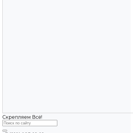
Скрепляем Всё!