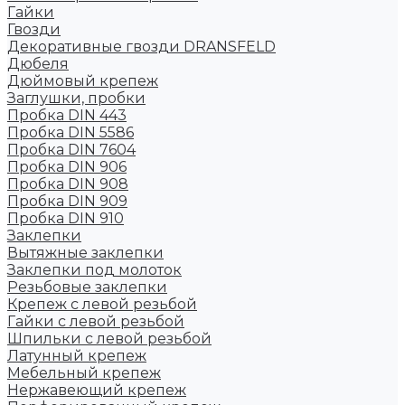
Гайки
Гвозди
Декоративные гвозди DRANSFELD
Дюбеля
Дюймовый крепеж
Заглушки, пробки
Пробка DIN 443
Пробка DIN 5586
Пробка DIN 7604
Пробка DIN 906
Пробка DIN 908
Пробка DIN 909
Пробка DIN 910
Заклепки
Вытяжные заклепки
Заклепки под молоток
Резьбовые заклепки
Крепеж с левой резьбой
Гайки с левой резьбой
Шпильки с левой резьбой
Латунный крепеж
Мебельный крепеж
Нержавеющий крепеж