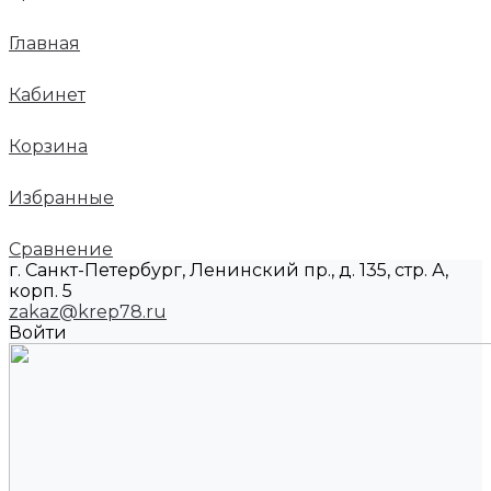
Главная
Кабинет
Корзина
Избранные
Сравнение
г. Санкт-Петербург, Ленинский пр., д. 135, стр. А,
корп. 5
zakaz@krep78.ru
Войти