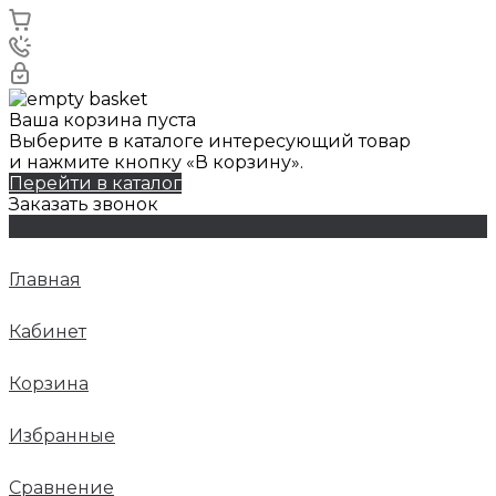
Ваша корзина пуста
Выберите в каталоге интересующий товар
и нажмите кнопку «В корзину».
Перейти в каталог
Заказать звонок
Главная
Кабинет
Корзина
Избранные
Сравнение