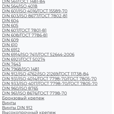
DIN 561/ГОСТ 1481-84
DIN 564/ISO 4018
DIN 601/ISO 4016/ГОСТ 15589-70
DIN 603/ISO 8677/ГОСТ 7802-81
DIN 604
DIN 605
DIN 607/ГОСТ 7801-81
DIN 608/ГОСТ 7786-81
DIN 609
DIN 610
DIN 6912
DIN 6914/ISO 7411/ГОСТ 52644-2006
DIN 6921/ГОСТ 50274
DIN 7643
DIN 7968/ISO 1481
DIN 912/ISO 4762/ISO 21269/ГОСТ 11738-84
DIN 931/ISO 4014/ГОСТ 7798-70/ГОСТ 7805-70
DIN 933/ISO 4017/ГОСТ 7798-70/ГОСТ 7805-70
DIN 960/ISO 8765
DIN 961/ISO 8676/ГОСТ 7798-70
Бронзовый крепеж
Винты
Винты DIN 912
Высокопрочный крепеж