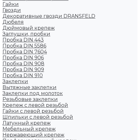
Гайки
Гвозди
Декоративные гвозди DRANSFELD
Дюбеля
Дюймовый крепеж
Заглушки, пробки
Пробка DIN 443
Пробка DIN 5586
Пробка DIN 7604
Пробка DIN 906
Пробка DIN 908
Пробка DIN 909
Пробка DIN 910
Заклепки
Вытяжные заклепки
Заклепки под молоток
Резьбовые заклепки
Крепеж с левой резьбой
Гайки с левой резьбой
Шпильки с левой резьбой
Латунный крепеж
Мебельный крепеж
Нержавеющий крепеж