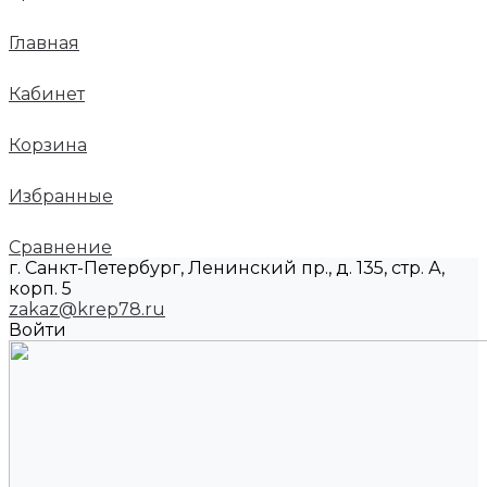
Главная
Кабинет
Корзина
Избранные
Сравнение
г. Санкт-Петербург, Ленинский пр., д. 135, стр. А,
корп. 5
zakaz@krep78.ru
Войти