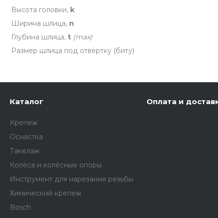
Высота головки,
k
Ширина шлица,
n
Глубина шлица,
t
(max)
Размер шлица под отвертку (биту)
Каталог
Оплата и достав
Крепеж
Оснастка
Такелаж
Колёса и колëсные опоры
Инструмент для нарезания резьбы
Химический крепеж
Bosch