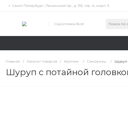
г. Санкт-Петербург, Ленинский пр., д. 135, стр. А, корп. 5
Скрепляем Всё!
Главная
/
Каталог товаров
/
Крепеж
/
Саморезы
/
Шуруп 
Шуруп с потайной головко