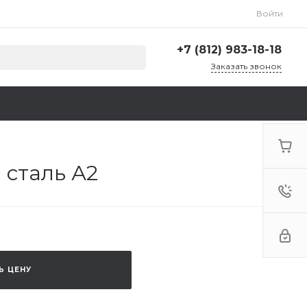
Войти
+7 (812) 983-18-18
Заказать звонок
+7 (812) 983-18-18
г. Санкт-Петербург,
Ленинский пр., д. 135,
стр. А, корп. 5
Пн-Пт: 9:00-18:00 Cб-Вс:
Выходной
 сталь А2
zakaz@krep78.ru
Ь ЦЕНУ