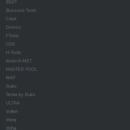
BSKT
Bucovice Tools
Cobit
Dronco
FTools
GSR
H-Tools
Kinex K-MET
MASTER-TOOL
NKP
Ruko
Terrax by Ruko
ULTRA
Volkel
Wera
Wiha