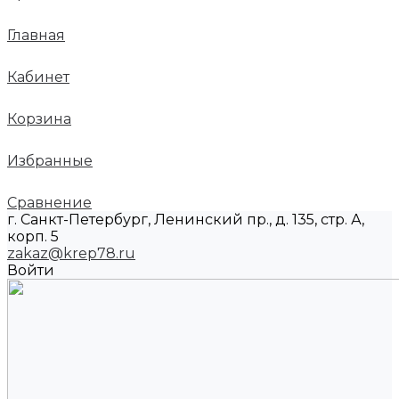
Главная
Кабинет
Корзина
Избранные
Сравнение
г. Санкт-Петербург, Ленинский пр., д. 135, стр. А,
корп. 5
zakaz@krep78.ru
Войти