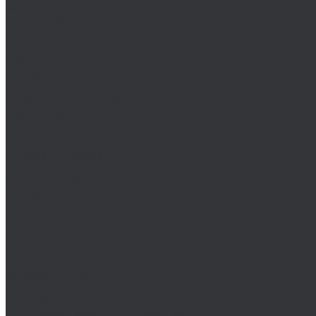
Wiha
Биты HEX
Биты HEX TR
Биты PH
Производство металлических изделий
Гибка металла
Лазерная резка черных и цветных металлов
Порошковая покраска
Компания
Статьи
Политика конфиденциальности
Оплата и доставка
Новости
Оплата и доставка
Контакты
...
Каталог товаров
Крепеж
Анкера
Болты
88933/ISO 4162
DIN 15237/ГОСТ 7811-7074
DIN 186/ГОСТ 13152-67
DIN 261/ISO 8992/ГОСТ 13152-67