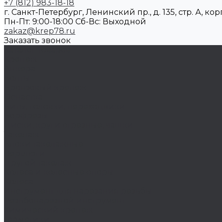
+7 (812) 983-18-18
г. Санкт-Петербург, Ленинский пр., д. 135, стр. А, корп
Пн-Пт: 9:00-18:00 Cб-Вс: Выходной
zakaz@krep78.ru
Заказать звонок
Каталог товаров
Крепеж
Анкера
Болты
Бронзовый крепеж
Оснастка
Биты, головки, переходники
Борфрезы
Диски, круги отрезные, чашки
Такелаж
Блоки такелажные
Вертлюги
Другой такелаж
Колёса и колëсные опоры
Колеса
Инструмент для нарезания резьбы
Резьбонарезной инструмент
Химический крепеж
Герметики