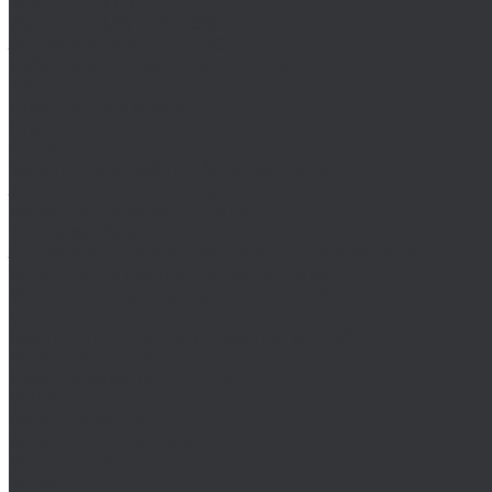
MASTER-TOOL
Воротки MASTER-TOOL
Зенковки MASTER-TOOL
Наборы зенковок MASTER-TOOL
NKP
Плашки дюймовые NKP
Плашки метрические
Ruko
Борфрезы и наборы борфрез Ruko
Зенковки, зенкеры Ruko
Коронки по металлу Ruko
Terrax by Ruko
Зенковки и наборы зенковок Terrax by Ruko
Корончатые сверла Terrax by Ruko
Метчики Terrax by Ruko для резьбы
ULTRA
Комплектующие для коронок ULTRA
Коронки ULTRA
Наборы коронок ULTRA
Volkel
Воротки Volkel
Вставки для резьбы
Метчики Volkel
Wera