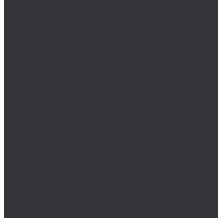
Клеи
Монтажные пены
Bosch
BSKT
Зенковки BSKT
Резьбофрезы BSKT
Сверла BSKT
Bucovice Tools
Воротки для метчиков Bucovice Tools
Воротки для плашек Bucovice Tools
Зенковки Bucovice Tools (Чехия)
Cobit
Dronco
FTools
GSR
H-Tools
Воротки H-TOOLS
Зенковки H-Tools
Коронки по металлу H-Tools
Kinex K-MET
Индикатор часового типа ИЧ
Интерфейс для передачи данных на ПК
Кронциркули