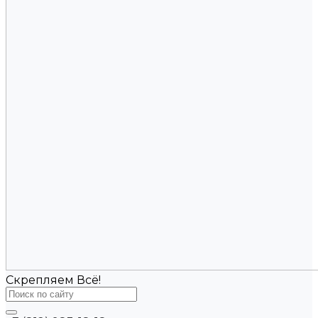
Скрепляем Всё!