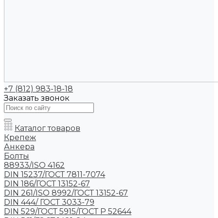
+7 (812) 983-18-18
Заказать звонок
Каталог товаров
Крепеж
Анкера
Болты
88933/ISO 4162
DIN 15237/ГОСТ 7811-7074
DIN 186/ГОСТ 13152-67
DIN 261/ISO 8992/ГОСТ 13152-67
DIN 444/ ГОСТ 3033-79
DIN 529/ГОСТ 5915/ГОСТ Р 52644