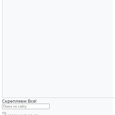
Скрепляем Всё!