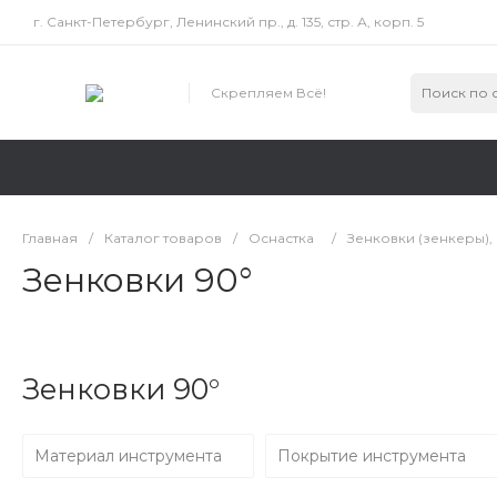
г. Санкт-Петербург, Ленинский пр., д. 135, стр. А, корп. 5
Скрепляем Всё!
Главная
/
Каталог товаров
/
Оснастка
/
Зенковки (зенкеры),
Зенковки 90°
Зенковки 90°
Материал инструмента
Покрытие инструмента