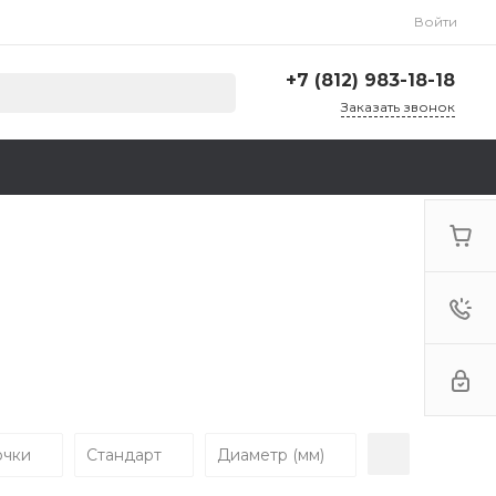
Войти
+7 (812) 983-18-18
Заказать звонок
+7 (812) 983-18-18
г. Санкт-Петербург,
Ленинский пр., д. 135,
стр. А, корп. 5
Пн-Пт: 9:00-18:00 Cб-Вс:
Выходной
zakaz@krep78.ru
очки
Стандарт
Диаметр (мм)