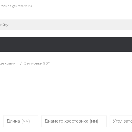
zakaz@krep78.ru
 цековки
/
Зенковки 90°
Длина (мм)
Диаметр хвостовика (мм)
Угол зат