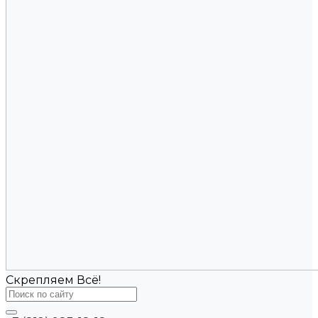
Скрепляем Всё!