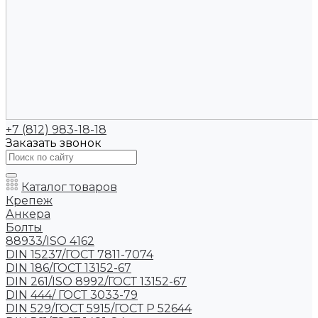
+7 (812) 983-18-18
Заказать звонок
Каталог товаров
Крепеж
Анкера
Болты
88933/ISO 4162
DIN 15237/ГОСТ 7811-7074
DIN 186/ГОСТ 13152-67
DIN 261/ISO 8992/ГОСТ 13152-67
DIN 444/ ГОСТ 3033-79
DIN 529/ГОСТ 5915/ГОСТ Р 52644