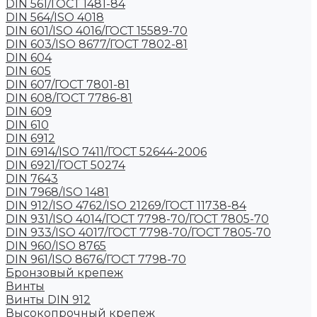
DIN 561/ГОСТ 1481-84
DIN 564/ISO 4018
DIN 601/ISO 4016/ГОСТ 15589-70
DIN 603/ISO 8677/ГОСТ 7802-81
DIN 604
DIN 605
DIN 607/ГОСТ 7801-81
DIN 608/ГОСТ 7786-81
DIN 609
DIN 610
DIN 6912
DIN 6914/ISO 7411/ГОСТ 52644-2006
DIN 6921/ГОСТ 50274
DIN 7643
DIN 7968/ISO 1481
DIN 912/ISO 4762/ISO 21269/ГОСТ 11738-84
DIN 931/ISO 4014/ГОСТ 7798-70/ГОСТ 7805-70
DIN 933/ISO 4017/ГОСТ 7798-70/ГОСТ 7805-70
DIN 960/ISO 8765
DIN 961/ISO 8676/ГОСТ 7798-70
Бронзовый крепеж
Винты
Винты DIN 912
Высокопрочный крепеж