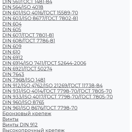
DIN 561/ГОСТ 1481-84
DIN 564/ISO 4018
DIN 601/ISO 4016/ГОСТ 15589-70
DIN 603/ISO 8677/ГОСТ 7802-81
DIN 604
DIN 605
DIN 607/ГОСТ 7801-81
DIN 608/ГОСТ 7786-81
DIN 609
DIN 610
DIN 6912
DIN 6914/ISO 7411/ГОСТ 52644-2006
DIN 6921/ГОСТ 50274
DIN 7643
DIN 7968/ISO 1481
DIN 912/ISO 4762/ISO 21269/ГОСТ 11738-84
DIN 931/ISO 4014/ГОСТ 7798-70/ГОСТ 7805-70
DIN 933/ISO 4017/ГОСТ 7798-70/ГОСТ 7805-70
DIN 960/ISO 8765
DIN 961/ISO 8676/ГОСТ 7798-70
Бронзовый крепеж
Винты
Винты DIN 912
Высокопрочный крепеж