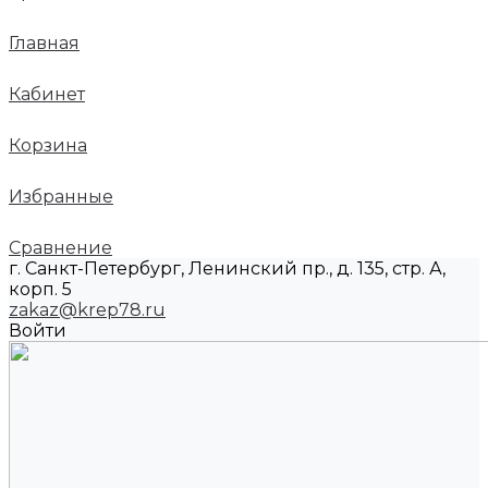
Главная
Кабинет
Корзина
Избранные
Сравнение
г. Санкт-Петербург, Ленинский пр., д. 135, стр. А,
корп. 5
zakaz@krep78.ru
Войти