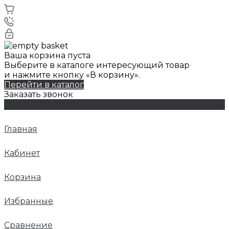
Ваша корзина пуста
Выберите в каталоге интересующий товар
и нажмите кнопку «В корзину».
Перейти в каталог
Заказать звонок
Главная
Кабинет
Корзина
Избранные
Сравнение