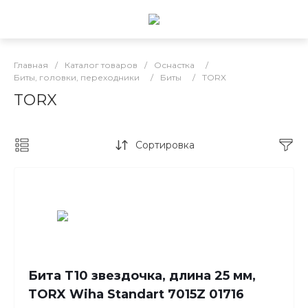
Главная
/
Каталог товаров
/
Оснастка
/
Биты, головки, переходники
/
Биты
/
TORX
TORX
Сортировка
Бита T10 звездочка, длина 25 мм,
TORX Wiha Standart 7015Z 01716