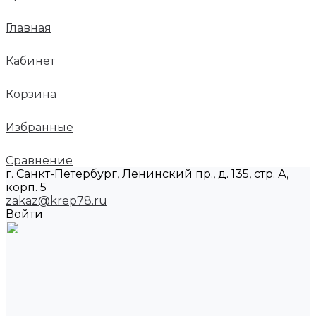
Главная
Кабинет
Корзина
Избранные
Сравнение
г. Санкт-Петербург, Ленинский пр., д. 135, стр. А,
корп. 5
zakaz@krep78.ru
Войти