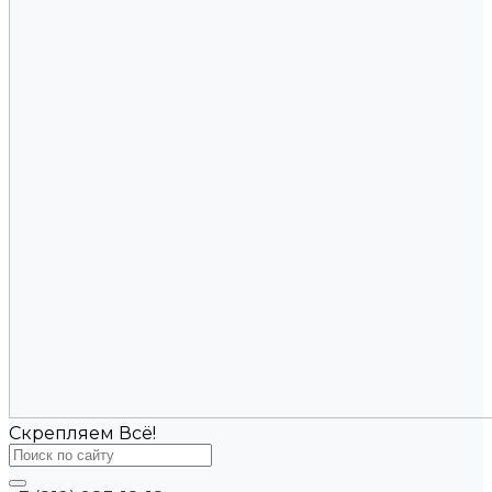
Скрепляем Всё!