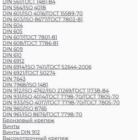
DIN 561/ГОСТ 1481-84
DIN 564/ISO 4018
DIN 601/ISO 4016/ГОСТ 15589-70
DIN 603/ISO 8677/ГОСТ 7802-81
DIN 604
DIN 605
DIN 607/ГОСТ 7801-81
DIN 608/ГОСТ 7786-81
DIN 609
DIN 610
DIN 6912
DIN 6914/ISO 7411/ГОСТ 52644-2006
DIN 6921/ГОСТ 50274
DIN 7643
DIN 7968/ISO 1481
DIN 912/ISO 4762/ISO 21269/ГОСТ 11738-84
DIN 931/ISO 4014/ГОСТ 7798-70/ГОСТ 7805-70
DIN 933/ISO 4017/ГОСТ 7798-70/ГОСТ 7805-70
DIN 960/ISO 8765
DIN 961/ISO 8676/ГОСТ 7798-70
Бронзовый крепеж
Винты
Винты DIN 912
Высокопрочный крепеж