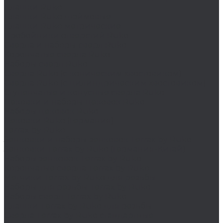
Плашки Ruko
Плашки Ruko дюймовые
Плашки Ruko метрические
Пробойники отверстий Ruko
Сверла и наборы сверл Ruko
Корончатые сверла Ruko
Наборы сверл Ruko
Сверла Ruko (с коническим хвостовиком)
Сверла Ruko (с цилиндрическим хвостовиком)
Ступенчатые и конусные сверла Ruko
Цековки и наборы цековок Ruko
Наборы цековок Ruko
Цековки Ruko (Германия)
Terrax by Ruko
Зенковки и наборы зенковок Terrax by Ruko
Зенковки Terrax by Ruko (Германия-Китай)
Наборы зенковок Terrax by Ruko
Корончатые сверла Terrax by Ruko
Метчики Terrax by Ruko для резьбы
Наборы для резьбы Terrax by Ruko
Наборы сверл Terrax by Ruko
Плашки Terrax by Ruko для резьбы
Сверла Terrax by Ruko стандартные