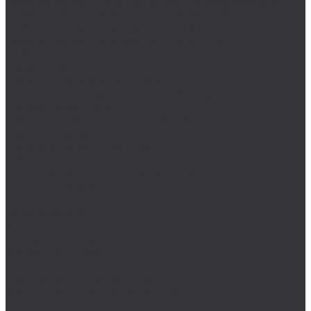
Наборы сверл (к/х) с коническим хвостовиком
Наборы сверл по металлу до 1000 Н/мм²
Наборы сверл по металлу до 1300 Н/мм²
Наборы сверл по металлу до 900 Н/мм²
Наборы ступенчатых и конусных сверл
Сверло двустороннее
Сверло для точечной сварки
Сверло для шуруповерта (HEX 1/4&quot;)
Сверло корончатое
Сверло с проточенным хвостовиком
Сверло спиральное (к/х)
Сверло спиральное (ц/х)
Сверло центровочное
Ступенчатые и конусные сверла
Конусные сверла
Ступенчатые сверла
Термосверло
Фрезы
Фреза дисковая
Фреза концевая
Фрезы концевые 4z
Фрезы концевые радиусные
Фрезы концевые с радиусом 4z
Фрезы концевые шпоночные