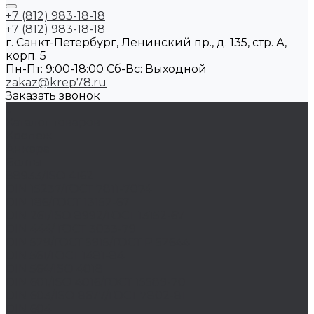
+7 (812) 983-18-18
+7 (812) 983-18-18
г. Санкт-Петербург, Ленинский пр., д. 135, стр. А,
корп. 5
Пн-Пт: 9:00-18:00 Cб-Вс: Выходной
zakaz@krep78.ru
Заказать звонок
...
Каталог товаров
Крепеж
Анкера
Болты
88933/ISO 4162
DIN 15237/ГОСТ 7811-7074
DIN 186/ГОСТ 13152-67
DIN 261/ISO 8992/ГОСТ 13152-67
DIN 444/ ГОСТ 3033-79
DIN 529/ГОСТ 5915/ГОСТ Р 52644
DIN 561/ГОСТ 1481-84
DIN 564/ISO 4018
DIN 601/ISO 4016/ГОСТ 15589-70
DIN 603/ISO 8677/ГОСТ 7802-81
DIN 604