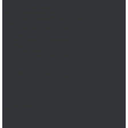
Анкеры-капсулы (ампулы)
Гильзы, рукава, сопла
Инжекционная масса
Шпильки для химических анкеров
Шайбы
DIN 2093 (шайбы тарельчатые)
DIN 988 (шайбы регулировочные)
Шплинты
Шпонки
Шпоночная сталь
Штанги, шпильки резьбовые
Штифты
Оснастка
Биты, головки, переходники
Биты
HEX
HEX TR
PH
PZ
RO (Robertson)
SL
SL/PH
SL/PZ