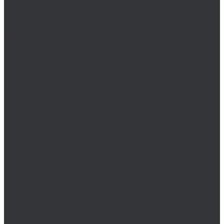
Штангенциркули разметочные ШЦРТ и ШЦР
Штангенциркули ШЦЦ ((электронные)
Штангенциркуль ШЦ -1
Штангенциркуль ШЦК-1
MASTER-TOOL
Воротки MASTER-TOOL
Воротки MASTER-TOOL для метчиков
Воротки MASTER-TOOL для плашек
Зенковки MASTER-TOOL
Наборы зенковок MASTER-TOOL
Наборы коронок MASTER-TOOL
Плашки MASTER-TOOL
Резьбонарезные наборы MASTER-TOOL
Сверла по металлу MASTER-TOOL
Сверла спиральные MASTER-TOOL
Цековки MASTER-TOOL
NKP
Плашки дюймовые NKP
Плашки G (BSP)
Плашки NPT (K)
Плашки PG
Плашки R (BSPT)
Плашки UN