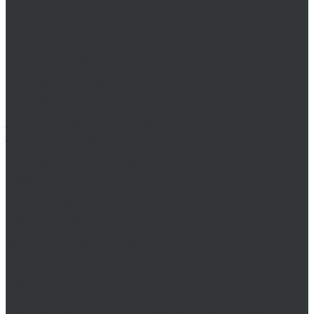
Плашки UNC
Плашки UNEF
Плашки UNF
Плашки UNS
Плашки метрические
Ruko
Борфрезы и наборы борфрез Ruko
Борфрезы Ruko
Наборы борфрез Ruko
Зенковки, зенкеры Ruko
Зенковки Ruko
Наборы зенковок Ruko
Сверла-зенкеры Ruko
Коронки по металлу Ruko
Комплектующие для коронок Ruko
Коронки Ruko
Наборы коронок Ruko
Метчики Ruko
Метчики Ruko дюймовые
Метчики Ruko машинные
Метчики Ruko ручные
Наборы Ruko для резьбы
Наборы метчиков Ruko
Наборы метчиков и плашек Ruko для резьбы