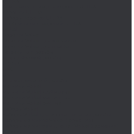
ULTRA
Комплектующие для коронок ULTRA
Коронки ULTRA
Наборы коронок ULTRA
Пробойники отверстий ULTRA
Volkel
Воротки Volkel
Воротки Volkel для метчиков
Воротки Volkel для плашек
Вставки для резьбы
Для дюймовой резьбы
G (BSP)
UNC
UNF
Для метрической резьбы
Метчики Volkel
Метчики Volkel дюймовые
Метчики Volkel машинные
Метчики Volkel ручные
Наборы Volkel
Наборы Volkel для восстановления резьбы
Наборы метчиков Volkel (Германия)
Наборы метчиков и плашек Volkel (Германия)
Наборы плашек Volkel