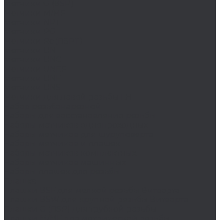
Метчики G (BSP)
Метчики M/MF
Метчики NPT
Метчики PG
Метчики Rc (BSPT)
Метчики UN
Метчики UNC
Метчики UNEF
Метчики UNF
Метчики UNS
Метчики для левой резьбы LH
Набор резьбонарезной
Наборы для восстановления резьбы
Наборы метчиков однопроходных
Наборы метчиков для шуруповерта
Наборы метчиков и плашек
Наборы метчиков комплектных
Наборы метчиков машинных
Наборы плашек для резьбы
Плашка
Плашки BSF для мелкой резьбы Витворта
Плашки BSW для крупной резьбы Витворта
Плашки G (BSP) для трубной резьбы
Плашки M/MF для метрической резьбы