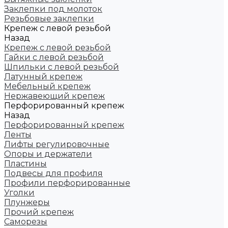
Заклепки под молоток
Резьбовые заклепки
Крепеж с левой резьбой
Назад
Крепеж с левой резьбой
Гайки с левой резьбой
Шпильки с левой резьбой
Латунный крепеж
Мебельный крепеж
Нержавеющий крепеж
Перфорированный крепеж
Назад
Перфорированный крепеж
Ленты
Лифты регулировочные
Опоры и держатели
Пластины
Подвесы для профиля
Профили перфорированные
Уголки
Плунжеры
Прочий крепеж
Саморезы