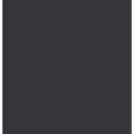
Пробки DIN 910 метрические
Заклепки
Вытяжные заклепки
Заклепки под молоток
Резьбовые заклепки
Крепеж с левой резьбой
Гайки с левой резьбой
Шпильки с левой резьбой
Латунный крепеж
Мебельный крепеж
Нержавеющий крепеж
Перфорированный крепеж
Ленты
Лифты регулировочные
Опоры и держатели
Пластины
Подвесы для профиля
Профили перфорированные
Уголки
Плунжеры
Прочий крепеж
Саморезы
Стопорные кольца
Химический крепеж