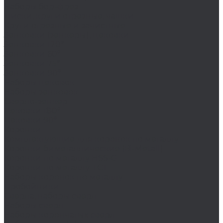
Наборы бор-фрез
Диски, круги отрезные, чашки
Круги отрезные и зачистные
Зенковки (зенкеры), цековки
Зенковки 120°
Зенковки 60°
Зенковки 75°
Зенковки 90°
Наборы цековок
Наборы зенковок
Сверло-зенкер
Цековки 180°
Цековки 90°
Коронки
Комплектующие для коронок по металлу
Коронки биметаллические (Bi-Metall)
Коронки по металлу HSS-G
Коронки по металлу TCT
Наборы коронок по металлу
Пробойники
Сверла, наборы сверл
Наборы сверл
Наборы корончатых сверл