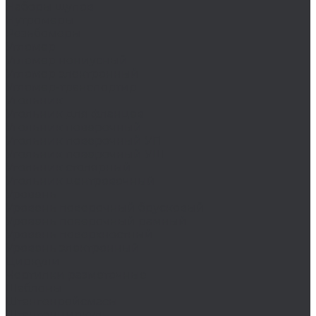
Наборы щупов
Нутромеры
Резьбомеры
Угломер
Угломер нониусный
Угломер электронный
Угломер-транспортир
Угольник
Угольник для фланцев
Угольник поверочный
Угольник поверочный УП
Угольник поверочный УШ
Угольник столярный
Угольник центровочный
Уровень
Уровень поверочный брусковый
Уровень поверочный рамный
Уровень поверхностный
Уровень электронный
Циркули
Чертилки разметочные
Шаблоны
Штангенрейсмасы
Штангенциркуль