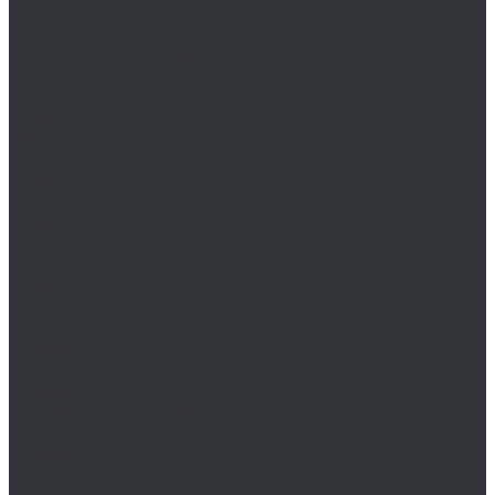
Плашки Volkel
Плашки Volkel дюймовые
Плашки Volkel метрические
Сверла Volkel
Штифты Volkel
Wera
Wiha
Биты HEX
Биты HEX TR
Биты PH
Биты PZ
Биты Robertson
Биты SL
Биты SL/PH
Биты SL/PZ
Биты SPANNER
Биты TORQ-SET
Биты TORX
Биты TORX PLUS
Биты TORX PLUS IPR
Биты TORX TR
Биты TRI-WING
Биты XZN