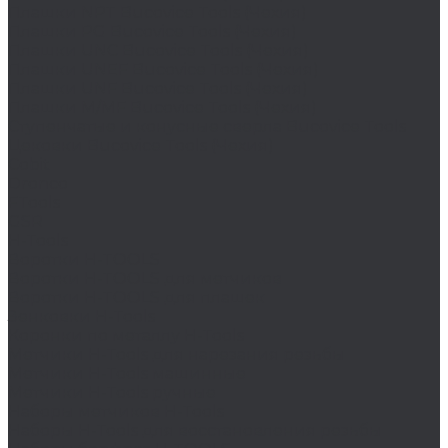
Плашки NPT Bucovice Tools (Чехия)
Плашки PG Bucovice Tools (Чехия)
Плашки UNC Bucovice Tools (Чехия)
Плашки UNEF Bucovice Tools (Чехия)
Плашки UNF Bucovice Tools (Чехия)
Плашки М/MF Bucovice Tools (Чехия)
Ступенчатые и конусные сверла Bucovice Tools
Цековки Bucovice Tools (Чехия)
Cobit
Dronco
FTools
GSR
H-Tools
Воротки H-TOOLS
Воротки H-TOOLS для метчиков
Воротки H-TOOLS для плашек
Зенковки H-Tools
Коронки по металлу H-Tools
Метчики H-Tools для нарезания резьбы
Метчики H-Tools машинные
Метчики H-Tools ручные
Наборы метчиков H-Tools
Наборы H-Tools для восстановления резьбы