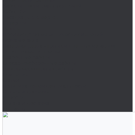
Ключ шестигранный
Наборы шестигранных ключей
Набор бит
Насадка для отверток
Отвертки
Разное
Производство металлических изделий
Гибка металла
Лазерная резка черных и цветных металлов
Порошковая покраска
Сварочные работы
Слесарно-сборочные работы
Токарно-фрезерные работы
Компания
Статьи
Политика конфиденциальности
Оплата и доставка
Новости
Оплата и доставка
Контакты