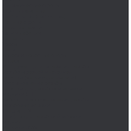
Динамические стропы
Стропы канатные
Текстильные (ленточные)
Цепные стропы
Стяжные ремни
Тали и лебедки
Талрепы
Тросы
Цепи
Колёса и колëсные опоры
Колеса
Инструмент для нарезания резьбы
Резьбонарезной инструмент
Воротки (метчикодержатели)
Восстановление резьбы
Воротки для резьбовой вставки
Метчики STI
Набор для восстановления резьбы
Резьбовые вставки
Сверла HEX
Штифты для резьбовой вставки
Метчик
Метчики BSW