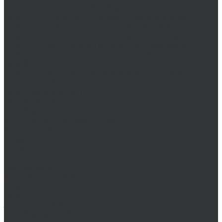
Плашки NPT для трубной резьбы
Плашки PG для электротехнической резьбы
Плашки R (BSPT) для конической резьбы
Плашки UN для унифицированной резьбы
Плашки UNC для дюймовой крупной резьбы
Плашки UNEF для дюймовой особо мелкой
резьбы
Плашки UNF для дюймовой мелкой резьбы
Плашки UNS для микрофонных штативов
Плашкодержатель
Резьбофреза
Резьбофрезы M/MF
Удлинитель для метчиков
Химический крепеж
Герметики
Клеи
Монтажные пены
Растворители
Фиксаторы резьбы
Bosch
BSKT
Зенковки BSKT
Резьбофрезы BSKT