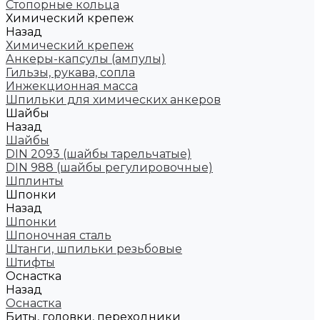
Стопорные кольца
Химический крепеж
Назад
Химический крепеж
Анкеры-капсулы (ампулы)
Гильзы, рукава, сопла
Инжекционная масса
Шпильки для химических анкеров
Шайбы
Назад
Шайбы
DIN 2093 (шайбы тарельчатые)
DIN 988 (шайбы регулировочные)
Шплинты
Шпонки
Назад
Шпонки
Шпоночная сталь
Штанги, шпильки резьбовые
Штифты
Оснастка
Назад
Оснастка
Биты, головки, переходники