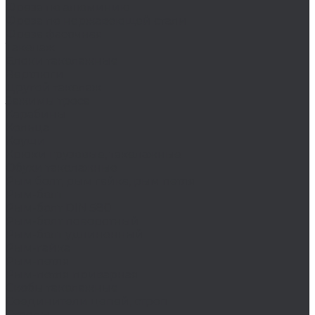
Фреза по алюминию
Фреза по нержавеющей стали
Фреза фасочная
Такелаж
Блоки такелажные
Вертлюги
Другой такелаж
Зажимы троса
Карабины
Кольца
Коуши
Крюки грузовые, такелажные
Обухи такелажные
Рым болт, рым гайка, рым петля
Рым-болт
Рым-болт DIN 580
Рым-болт поворотный
Рым-болт удлиненный
Рым-гайка
Рым-петля
Рым-петля приварная
Скобы такелажные
Соединители цепей, строп
Стропы