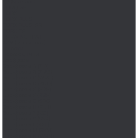
SP (Spanner)
TORQ-SET
TORX
TORX PLUS
TORX PLUS IPR
TORX TR
TRI-WING (TW)
XZN (12-гранная)
Головки
Переходники
Борфрезы
Бор-фрезы A (ZIA)
Бор-фрезы B (ZIAS)
Бор-фрезы C (WRC)
Бор-фрезы D (KUD)
Бор-фрезы E (ERE)
Бор-фрезы F (RBF)
Бор-фрезы G (SPG)
Бор-фрезы H (FLH)
Бор-фрезы J (KSJ)
Бор-фрезы K (KSK)
Бор-фрезы L (KEL)
Бор-фрезы M (SKM)
Бор-фрезы N (WKN)