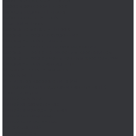
Наборы борфрез H-TOOLS
Наборы зенковок H-Tools
Наборы коронок H-Tools
Наборы сверл H-Tools
Плашки H-Tools
Сверла по металлу H-Tools
Сверла H-Tools двусторонние
Сверла H-Tools длинные
Сверла H-Tools для термосверления
Сверла H-Tools с коническим хвостовиком
Сверла H-Tools с уменьшенным хвостовиком
Сверла H-Tools стандартные
Фрезы H-Tools по металлу
Kinex K-MET
Индикатор часового типа ИЧ
Интерфейс для передачи данных на ПК
Кронциркули
Линейка KINEX
Линейка разметочная
Линейка измерительная
Линейка лекальная
Линейка поверочная
Метр складной
Микрометры