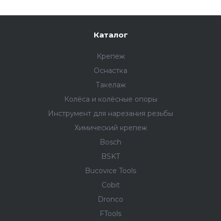
Каталог
Крепеж
Оснастка
Такелаж
Колёса и колëсные опоры
Инструмент для нарезания резьбы
Химический крепеж
Bosch
BSKT
Bucovice Tools
Cobit
Dronco
FTools