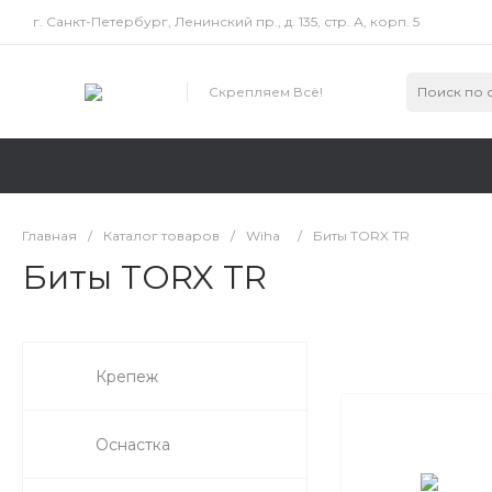
г. Санкт-Петербург, Ленинский пр., д. 135, стр. А, корп. 5
Скрепляем Всё!
Главная
/
Каталог товаров
/
Wiha
/
Биты TORX TR
Биты TORX TR
Крепеж
Оснастка