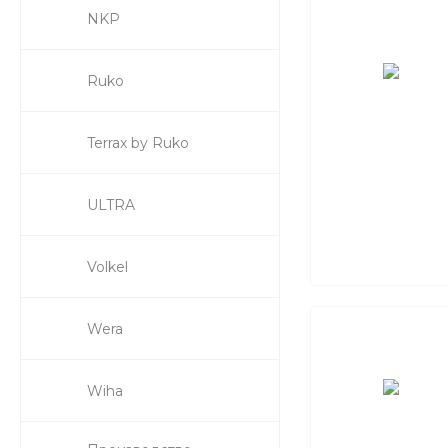
NKP
Ruko
Terrax by Ruko
ULTRA
Volkel
Wera
Wiha