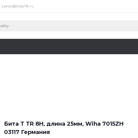
zakaz@krep78.ru
Бита T ТR 8H, длина 25мм, Wiha 7015ZH
03117 Германия