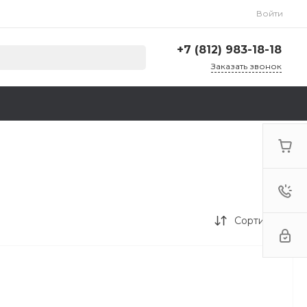
Войти
+7 (812) 983-18-18
Заказать звонок
+7 (812) 983-18-18
г. Санкт-Петербург,
Ленинский пр., д. 135,
стр. А, корп. 5
Пн-Пт: 9:00-18:00 Cб-Вс:
Выходной
zakaz@krep78.ru
Сортировка