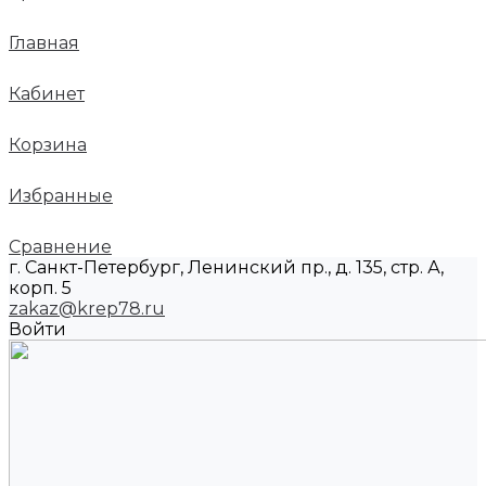
Главная
Кабинет
Корзина
Избранные
Сравнение
г. Санкт-Петербург, Ленинский пр., д. 135, стр. А,
корп. 5
zakaz@krep78.ru
Войти