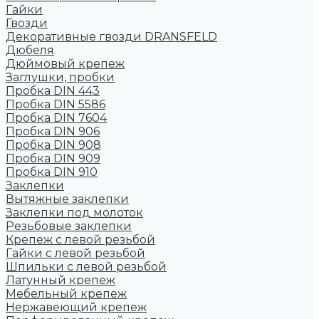
Гайки
Гвозди
Декоративные гвозди DRANSFELD
Дюбеля
Дюймовый крепеж
Заглушки, пробки
Пробка DIN 443
Пробка DIN 5586
Пробка DIN 7604
Пробка DIN 906
Пробка DIN 908
Пробка DIN 909
Пробка DIN 910
Заклепки
Вытяжные заклепки
Заклепки под молоток
Резьбовые заклепки
Крепеж с левой резьбой
Гайки с левой резьбой
Шпильки с левой резьбой
Латунный крепеж
Мебельный крепеж
Нержавеющий крепеж