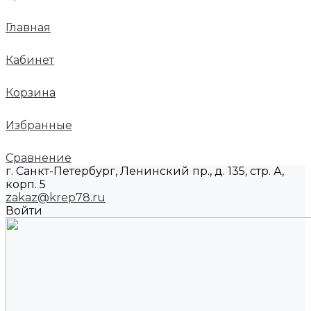
Главная
Кабинет
Корзина
Избранные
Сравнение
г. Санкт-Петербург, Ленинский пр., д. 135, стр. А,
корп. 5
zakaz@krep78.ru
Войти