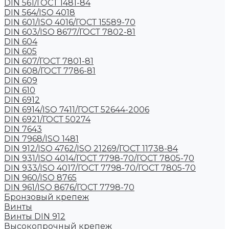
DIN 561/ГОСТ 1481-84
DIN 564/ISO 4018
DIN 601/ISO 4016/ГОСТ 15589-70
DIN 603/ISO 8677/ГОСТ 7802-81
DIN 604
DIN 605
DIN 607/ГОСТ 7801-81
DIN 608/ГОСТ 7786-81
DIN 609
DIN 610
DIN 6912
DIN 6914/ISO 7411/ГОСТ 52644-2006
DIN 6921/ГОСТ 50274
DIN 7643
DIN 7968/ISO 1481
DIN 912/ISO 4762/ISO 21269/ГОСТ 11738-84
DIN 931/ISO 4014/ГОСТ 7798-70/ГОСТ 7805-70
DIN 933/ISO 4017/ГОСТ 7798-70/ГОСТ 7805-70
DIN 960/ISO 8765
DIN 961/ISO 8676/ГОСТ 7798-70
Бронзовый крепеж
Винты
Винты DIN 912
Высокопрочный крепеж