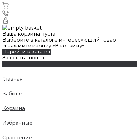
Ваша корзина пуста
Выберите в каталоге интересующий товар
и нажмите кнопку «В корзину».
Перейти в каталог
Заказать звонок
Главная
Кабинет
Корзина
Избранные
Сравнение