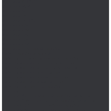
Метчики G (BSP)
Метчики M/MF
Метчики NPT
Метчики PG
Метчики Rc (BSPT)
Метчики UN
Метчики UNC
Метчики UNEF
Метчики UNF
Метчики UNS
Метчики для левой резьбы LH
Набор резьбонарезной
Наборы для восстановления резьбы
Наборы метчиков однопроходных
Наборы метчиков для шуруповерта
Наборы метчиков и плашек
Наборы метчиков комплектных
Наборы метчиков машинных
Наборы плашек для резьбы
Плашка
Плашки BSF для мелкой резьбы Витворта
Плашки BSW для крупной резьбы Витворта
Плашки G (BSP) для трубной резьбы
Плашки M/MF для метрической резьбы