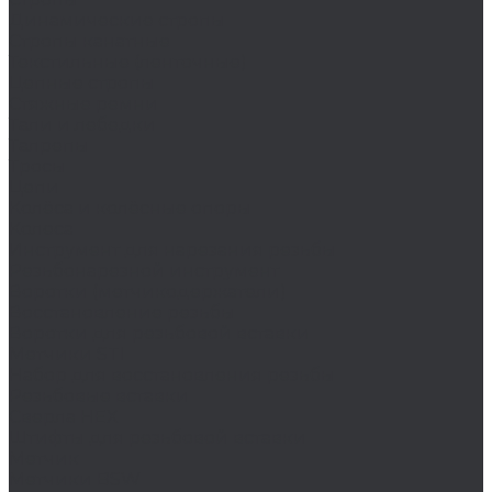
Динамические стропы
Стропы канатные
Текстильные (ленточные)
Цепные стропы
Стяжные ремни
Тали и лебедки
Талрепы
Тросы
Цепи
Колёса и колëсные опоры
Колеса
Инструмент для нарезания резьбы
Резьбонарезной инструмент
Воротки (метчикодержатели)
Восстановление резьбы
Воротки для резьбовой вставки
Метчики STI
Набор для восстановления резьбы
Резьбовые вставки
Сверла HEX
Штифты для резьбовой вставки
Метчик
Метчики BSW