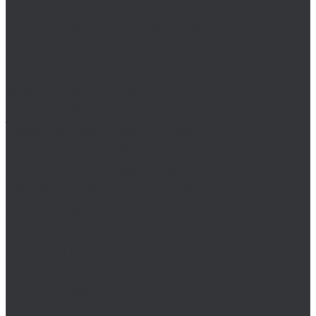
Штангенциркули разметочные ШЦРТ и ШЦР
Штангенциркули ШЦЦ ((электронные)
Штангенциркуль ШЦ -1
Штангенциркуль ШЦК-1
MASTER-TOOL
Воротки MASTER-TOOL
Воротки MASTER-TOOL для метчиков
Воротки MASTER-TOOL для плашек
Зенковки MASTER-TOOL
Наборы зенковок MASTER-TOOL
Наборы коронок MASTER-TOOL
Плашки MASTER-TOOL
Резьбонарезные наборы MASTER-TOOL
Сверла по металлу MASTER-TOOL
Сверла спиральные MASTER-TOOL
Цековки MASTER-TOOL
NKP
Плашки дюймовые NKP
Плашки G (BSP)
Плашки NPT (K)
Плашки PG
Плашки R (BSPT)
Плашки UN