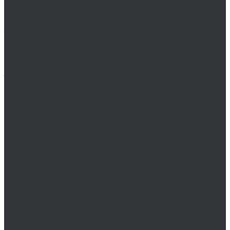
Фреза по алюминию
Фреза по нержавеющей стали
Фреза фасочная
Такелаж
Блоки такелажные
Вертлюги
Другой такелаж
Зажимы троса
Карабины
Кольца
Коуши
Крюки грузовые, такелажные
Обухи такелажные
Рым болт, рым гайка, рым петля
Рым-болт
Рым-болт DIN 580
Рым-болт поворотный
Рым-болт удлиненный
Рым-гайка
Рым-петля
Рым-петля приварная
Скобы такелажные
Соединители цепей, строп
Стропы