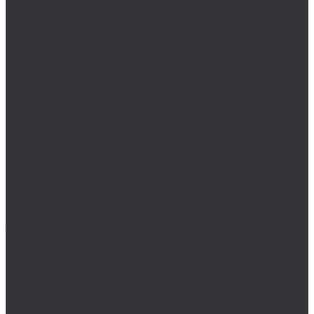
Плашки NPT Bucovice Tools (Чехия)
Плашки PG Bucovice Tools (Чехия)
Плашки UNC Bucovice Tools (Чехия)
Плашки UNEF Bucovice Tools (Чехия)
Плашки UNF Bucovice Tools (Чехия)
Плашки М/MF Bucovice Tools (Чехия)
Ступенчатые и конусные сверла Bucovice Tools
Цековки Bucovice Tools (Чехия)
Cobit
Dronco
FTools
GSR
H-Tools
Воротки H-TOOLS
Воротки H-TOOLS для метчиков
Воротки H-TOOLS для плашек
Зенковки H-Tools
Коронки по металлу H-Tools
Метчики H-Tools для нарезания резьбы
Метчики H-Tools машинные
Метчики H-Tools ручные
Наборы метчиков H-Tools
Наборы H-Tools для восстановления резьбы