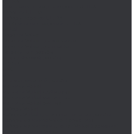
ULTRA
Комплектующие для коронок ULTRA
Коронки ULTRA
Наборы коронок ULTRA
Пробойники отверстий ULTRA
Volkel
Воротки Volkel
Воротки Volkel для метчиков
Воротки Volkel для плашек
Вставки для резьбы
Для дюймовой резьбы
G (BSP)
UNC
UNF
Для метрической резьбы
Метчики Volkel
Метчики Volkel дюймовые
Метчики Volkel машинные
Метчики Volkel ручные
Наборы Volkel
Наборы Volkel для восстановления резьбы
Наборы метчиков Volkel (Германия)
Наборы метчиков и плашек Volkel (Германия)
Наборы плашек Volkel