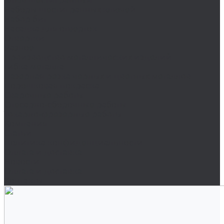
Ключ шестигранный
Наборы шестигранных ключей
Набор бит
Насадка для отверток
Отвертки
Разное
Производство металлических изделий
Гибка металла
Лазерная резка черных и цветных металлов
Порошковая покраска
Сварочные работы
Слесарно-сборочные работы
Токарно-фрезерные работы
Компания
Статьи
Политика конфиденциальности
Оплата и доставка
Новости
Оплата и доставка
Контакты