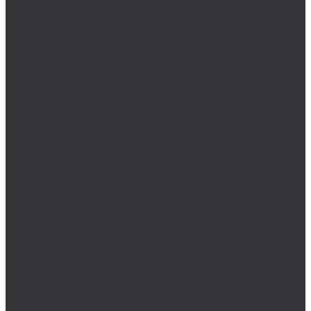
Плашки UNC
Плашки UNEF
Плашки UNF
Плашки UNS
Плашки метрические
Ruko
Борфрезы и наборы борфрез Ruko
Борфрезы Ruko
Наборы борфрез Ruko
Зенковки, зенкеры Ruko
Зенковки Ruko
Наборы зенковок Ruko
Сверла-зенкеры Ruko
Коронки по металлу Ruko
Комплектующие для коронок Ruko
Коронки Ruko
Наборы коронок Ruko
Метчики Ruko
Метчики Ruko дюймовые
Метчики Ruko машинные
Метчики Ruko ручные
Наборы Ruko для резьбы
Наборы метчиков Ruko
Наборы метчиков и плашек Ruko для резьбы