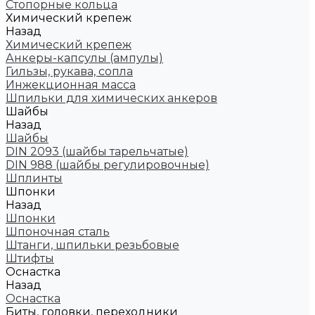
Стопорные кольца
Химический крепеж
Назад
Химический крепеж
Анкеры-капсулы (ампулы)
Гильзы, рукава, сопла
Инжекционная масса
Шпильки для химических анкеров
Шайбы
Назад
Шайбы
DIN 2093 (шайбы тарельчатые)
DIN 988 (шайбы регулировочные)
Шплинты
Шпонки
Назад
Шпонки
Шпоночная сталь
Штанги, шпильки резьбовые
Штифты
Оснастка
Назад
Оснастка
Биты, головки, переходники