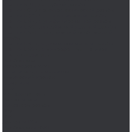
Плашки NPT для трубной резьбы
Плашки PG для электротехнической резьбы
Плашки R (BSPT) для конической резьбы
Плашки UN для унифицированной резьбы
Плашки UNC для дюймовой крупной резьбы
Плашки UNEF для дюймовой особо мелкой
резьбы
Плашки UNF для дюймовой мелкой резьбы
Плашки UNS для микрофонных штативов
Плашкодержатель
Резьбофреза
Резьбофрезы M/MF
Удлинитель для метчиков
Химический крепеж
Герметики
Клеи
Монтажные пены
Растворители
Фиксаторы резьбы
Bosch
BSKT
Зенковки BSKT
Резьбофрезы BSKT