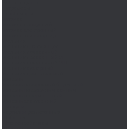
Наборы щупов
Нутромеры
Резьбомеры
Угломер
Угломер нониусный
Угломер электронный
Угломер-транспортир
Угольник
Угольник для фланцев
Угольник поверочный
Угольник поверочный УП
Угольник поверочный УШ
Угольник столярный
Угольник центровочный
Уровень
Уровень поверочный брусковый
Уровень поверочный рамный
Уровень поверхностный
Уровень электронный
Циркули
Чертилки разметочные
Шаблоны
Штангенрейсмасы
Штангенциркуль