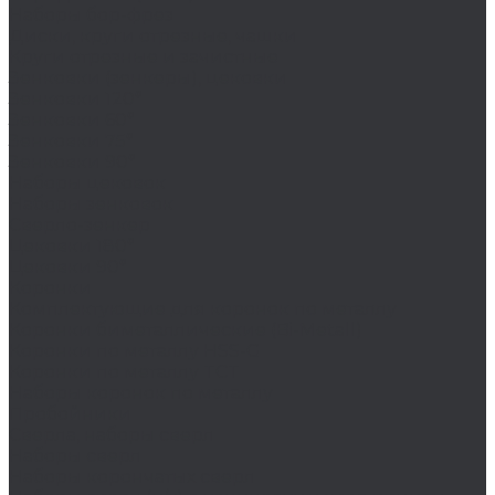
Наборы бор-фрез
Диски, круги отрезные, чашки
Круги отрезные и зачистные
Зенковки (зенкеры), цековки
Зенковки 120°
Зенковки 60°
Зенковки 75°
Зенковки 90°
Наборы цековок
Наборы зенковок
Сверло-зенкер
Цековки 180°
Цековки 90°
Коронки
Комплектующие для коронок по металлу
Коронки биметаллические (Bi-Metall)
Коронки по металлу HSS-G
Коронки по металлу TCT
Наборы коронок по металлу
Пробойники
Сверла, наборы сверл
Наборы сверл
Наборы корончатых сверл