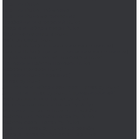
Плашки Ruko
Плашки Ruko дюймовые
Плашки Ruko метрические
Пробойники отверстий Ruko
Сверла и наборы сверл Ruko
Корончатые сверла Ruko
Наборы сверл Ruko
Сверла Ruko (с коническим хвостовиком)
Сверла Ruko (с цилиндрическим хвостовиком)
Ступенчатые и конусные сверла Ruko
Цековки и наборы цековок Ruko
Наборы цековок Ruko
Цековки Ruko (Германия)
Terrax by Ruko
Зенковки и наборы зенковок Terrax by Ruko
Зенковки Terrax by Ruko (Германия-Китай)
Наборы зенковок Terrax by Ruko
Корончатые сверла Terrax by Ruko
Метчики Terrax by Ruko для резьбы
Наборы для резьбы Terrax by Ruko
Наборы сверл Terrax by Ruko
Плашки Terrax by Ruko для резьбы
Сверла Terrax by Ruko стандартные