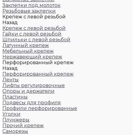
Заклепки под молоток
Резьбовые заклепки
Крепеж с левой резьбой
Назад
Крепеж с левой резьбой
Гайки с левой резьбой
Шпильки с левой резьбой
Латунный крепеж
Мебельный крепеж
Нержавеющий крепеж
Перфорированный крепеж
Назад
Перфорированный крепеж
Ленты
Лифты регулировочные
Опоры и держатели
Пластины
Подвесы для профиля
Профили перфорированные
Уголки
Плунжеры
Прочий крепеж
Саморезы