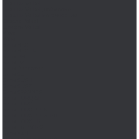
Плашки Volkel
Плашки Volkel дюймовые
Плашки Volkel метрические
Сверла Volkel
Штифты Volkel
Wera
Wiha
Биты HEX
Биты HEX TR
Биты PH
Биты PZ
Биты Robertson
Биты SL
Биты SL/PH
Биты SL/PZ
Биты SPANNER
Биты TORQ-SET
Биты TORX
Биты TORX PLUS
Биты TORX PLUS IPR
Биты TORX TR
Биты TRI-WING
Биты XZN