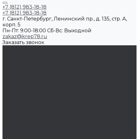
+7 (812) 983-18-18
+7 (812) 983-18-18
г. Санкт-Петербург, Ленинский пр., д. 135, стр. А,
корп. 5
Пн-Пт: 9:00-18:00 Cб-Вс: Выходной
zakaz@krep78.ru
Заказать звонок
...
Каталог товаров
Крепеж
Анкера
Болты
88933/ISO 4162
DIN 15237/ГОСТ 7811-7074
DIN 186/ГОСТ 13152-67
DIN 261/ISO 8992/ГОСТ 13152-67
DIN 444/ ГОСТ 3033-79
DIN 529/ГОСТ 5915/ГОСТ Р 52644
DIN 561/ГОСТ 1481-84
DIN 564/ISO 4018
DIN 601/ISO 4016/ГОСТ 15589-70
DIN 603/ISO 8677/ГОСТ 7802-81
DIN 604