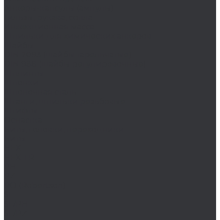
Анкеры-капсулы (ампулы)
Гильзы, рукава, сопла
Инжекционная масса
Шпильки для химических анкеров
Шайбы
DIN 2093 (шайбы тарельчатые)
DIN 988 (шайбы регулировочные)
Шплинты
Шпонки
Шпоночная сталь
Штанги, шпильки резьбовые
Штифты
Оснастка
Биты, головки, переходники
Биты
HEX
HEX TR
PH
PZ
RO (Robertson)
SL
SL/PH
SL/PZ