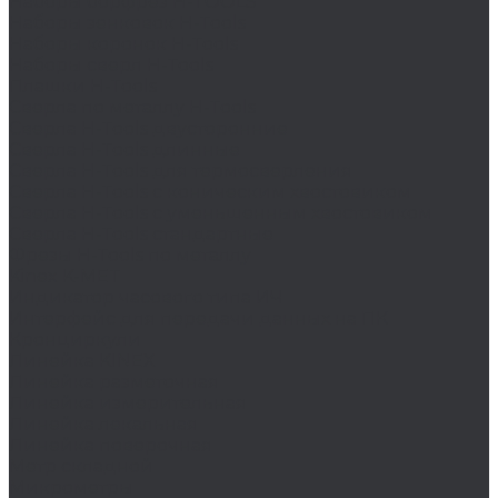
Наборы борфрез H-TOOLS
Наборы зенковок H-Tools
Наборы коронок H-Tools
Наборы сверл H-Tools
Плашки H-Tools
Сверла по металлу H-Tools
Сверла H-Tools двусторонние
Сверла H-Tools длинные
Сверла H-Tools для термосверления
Сверла H-Tools с коническим хвостовиком
Сверла H-Tools с уменьшенным хвостовиком
Сверла H-Tools стандартные
Фрезы H-Tools по металлу
Kinex K-MET
Индикатор часового типа ИЧ
Интерфейс для передачи данных на ПК
Кронциркули
Линейка KINEX
Линейка разметочная
Линейка измерительная
Линейка лекальная
Линейка поверочная
Метр складной
Микрометры