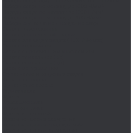
Наборы сверл (к/х) с коническим хвостовиком
Наборы сверл по металлу до 1000 Н/мм²
Наборы сверл по металлу до 1300 Н/мм²
Наборы сверл по металлу до 900 Н/мм²
Наборы ступенчатых и конусных сверл
Сверло двустороннее
Сверло для точечной сварки
Сверло для шуруповерта (HEX 1/4&quot;)
Сверло корончатое
Сверло с проточенным хвостовиком
Сверло спиральное (к/х)
Сверло спиральное (ц/х)
Сверло центровочное
Ступенчатые и конусные сверла
Конусные сверла
Ступенчатые сверла
Термосверло
Фрезы
Фреза дисковая
Фреза концевая
Фрезы концевые 4z
Фрезы концевые радиусные
Фрезы концевые с радиусом 4z
Фрезы концевые шпоночные