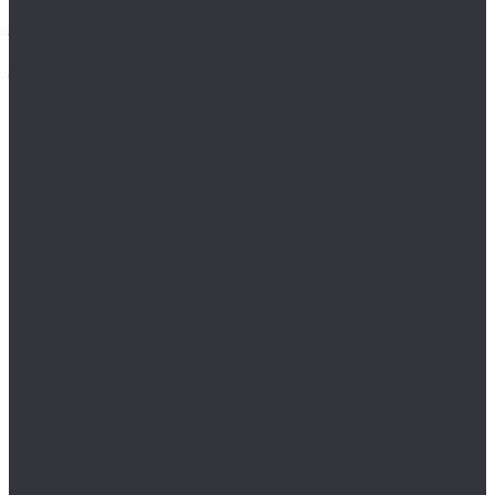
Пробки DIN 910 метрические
Заклепки
Вытяжные заклепки
Заклепки под молоток
Резьбовые заклепки
Крепеж с левой резьбой
Гайки с левой резьбой
Шпильки с левой резьбой
Латунный крепеж
Мебельный крепеж
Нержавеющий крепеж
Перфорированный крепеж
Ленты
Лифты регулировочные
Опоры и держатели
Пластины
Подвесы для профиля
Профили перфорированные
Уголки
Плунжеры
Прочий крепеж
Саморезы
Стопорные кольца
Химический крепеж