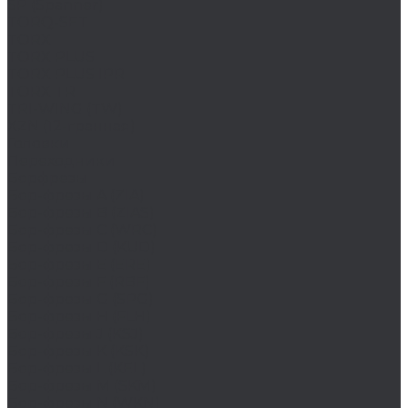
SP (Spanner)
TORQ-SET
TORX
TORX PLUS
TORX PLUS IPR
TORX TR
TRI-WING (TW)
XZN (12-гранная)
Головки
Переходники
Борфрезы
Бор-фрезы A (ZIA)
Бор-фрезы B (ZIAS)
Бор-фрезы C (WRC)
Бор-фрезы D (KUD)
Бор-фрезы E (ERE)
Бор-фрезы F (RBF)
Бор-фрезы G (SPG)
Бор-фрезы H (FLH)
Бор-фрезы J (KSJ)
Бор-фрезы K (KSK)
Бор-фрезы L (KEL)
Бор-фрезы M (SKM)
Бор-фрезы N (WKN)