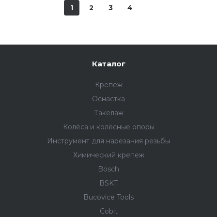
1
2
3
4
Каталог
Крепеж
Оснастка
Такелаж
Колёса и колëсные опоры
Инструмент для нарезания резьбы
Химический крепеж
Bosch
BSKT
Bucovice Tools
Cobit