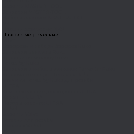
MASTER-TOOL
Воротки MASTER-TOOL
Зенковки MASTER-TOOL
Наборы зенковок MASTER-TOOL
NKP
Плашки дюймовые NKP
Плашки метрические
Ruko
Борфрезы и наборы борфрез Ruko
Зенковки, зенкеры Ruko
Коронки по металлу Ruko
Terrax by Ruko
Зенковки и наборы зенковок Terrax by Ruko
Корончатые сверла Terrax by Ruko
Метчики Terrax by Ruko для резьбы
ULTRA
Комплектующие для коронок ULTRA
Коронки ULTRA
Наборы коронок ULTRA
Volkel
Воротки Volkel
Вставки для резьбы
Метчики Volkel
Wera