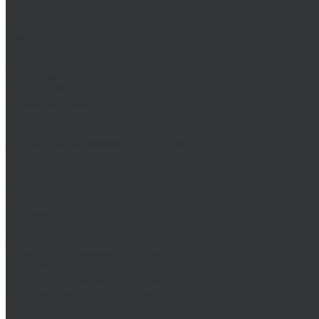
Клеи
Монтажные пены
Bosch
BSKT
Зенковки BSKT
Резьбофрезы BSKT
Сверла BSKT
Bucovice Tools
Воротки для метчиков Bucovice Tools
Воротки для плашек Bucovice Tools
Зенковки Bucovice Tools (Чехия)
Cobit
Dronco
FTools
GSR
H-Tools
Воротки H-TOOLS
Зенковки H-Tools
Коронки по металлу H-Tools
Kinex K-MET
Индикатор часового типа ИЧ
Интерфейс для передачи данных на ПК
Кронциркули