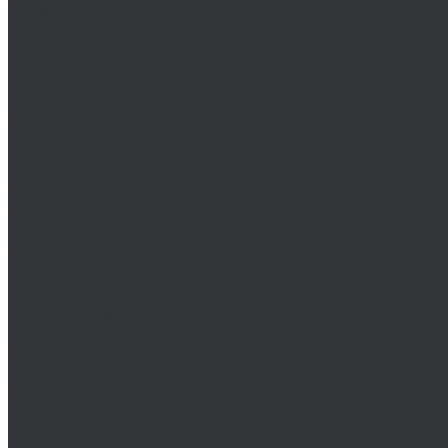
Wiha
Биты HEX
Биты HEX TR
Биты PH
Производство металлических изделий
Гибка металла
Лазерная резка черных и цветных металлов
Порошковая покраска
Компания
Статьи
Политика конфиденциальности
Оплата и доставка
Новости
Оплата и доставка
Контакты
...
Каталог товаров
Крепеж
Анкера
Болты
88933/ISO 4162
DIN 15237/ГОСТ 7811-7074
DIN 186/ГОСТ 13152-67
DIN 261/ISO 8992/ГОСТ 13152-67