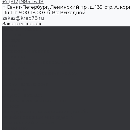
+7 (812) 983-18-18
г. Санкт-Петербург, Ленинский пр., д. 135, стр. А, корп
Пн-Пт: 9:00-18:00 Cб-Вс: Выходной
zakaz@krep78.ru
Заказать звонок
Каталог товаров
Крепеж
Анкера
Болты
Бронзовый крепеж
Оснастка
Биты, головки, переходники
Борфрезы
Диски, круги отрезные, чашки
Такелаж
Блоки такелажные
Вертлюги
Другой такелаж
Колёса и колëсные опоры
Колеса
Инструмент для нарезания резьбы
Резьбонарезной инструмент
Химический крепеж
Герметики