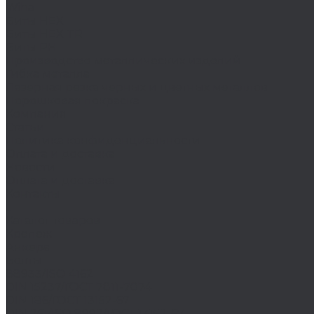
Wiha
Биты HEX
Биты HEX TR
Биты PH
Производство металлических изделий
Гибка металла
Лазерная резка черных и цветных металлов
Порошковая покраска
Компания
Статьи
Политика конфиденциальности
Оплата и доставка
Новости
Оплата и доставка
Контакты
...
Каталог товаров
Крепеж
Анкера
Болты
88933/ISO 4162
DIN 15237/ГОСТ 7811-7074
DIN 186/ГОСТ 13152-67
DIN 261/ISO 8992/ГОСТ 13152-67