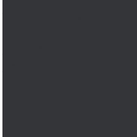
MASTER-TOOL
Воротки MASTER-TOOL
Зенковки MASTER-TOOL
Наборы зенковок MASTER-TOOL
NKP
Плашки дюймовые NKP
Плашки метрические
Ruko
Борфрезы и наборы борфрез Ruko
Зенковки, зенкеры Ruko
Коронки по металлу Ruko
Terrax by Ruko
Зенковки и наборы зенковок Terrax by Ruko
Корончатые сверла Terrax by Ruko
Метчики Terrax by Ruko для резьбы
ULTRA
Комплектующие для коронок ULTRA
Коронки ULTRA
Наборы коронок ULTRA
Volkel
Воротки Volkel
Вставки для резьбы
Метчики Volkel
Wera