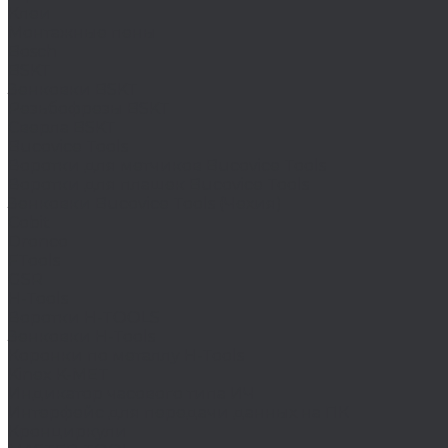
Клеи
Монтажные пены
Bosch
BSKT
Зенковки BSKT
Резьбофрезы BSKT
Сверла BSKT
Bucovice Tools
Воротки для метчиков Bucovice Tools
Воротки для плашек Bucovice Tools
Зенковки Bucovice Tools (Чехия)
Cobit
Dronco
FTools
GSR
H-Tools
Воротки H-TOOLS
Зенковки H-Tools
Коронки по металлу H-Tools
Kinex K-MET
Индикатор часового типа ИЧ
Интерфейс для передачи данных на ПК
Кронциркули