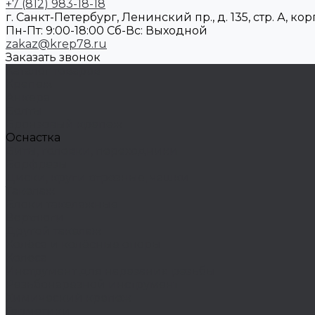
+7 (812) 983-18-18
г. Санкт-Петербург, Ленинский пр., д. 135, стр. А, корп
Пн-Пт: 9:00-18:00 Cб-Вс: Выходной
zakaz@krep78.ru
Заказать звонок
Каталог товаров
Крепеж
Анкера
Болты
Бронзовый крепеж
Оснастка
Биты, головки, переходники
Борфрезы
Диски, круги отрезные, чашки
Такелаж
Блоки такелажные
Вертлюги
Другой такелаж
Колёса и колëсные опоры
Колеса
Инструмент для нарезания резьбы
Резьбонарезной инструмент
Химический крепеж
Герметики